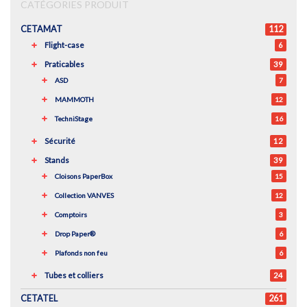
CATÉGORIES PRODUIT
CETAMAT
112
Flight-case
6
Praticables
39
ASD
7
MAMMOTH
12
TechniStage
16
Sécurité
12
Stands
39
Cloisons PaperBox
15
Collection VANVES
12
Comptoirs
3
Drop Paper®
6
Plafonds non feu
6
Tubes et colliers
24
CETATEL
261