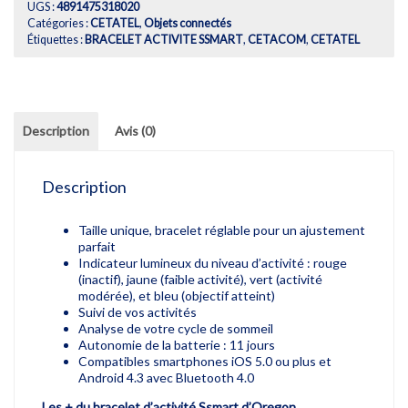
SSMART
UGS :
4891475318020
Catégories :
CETATEL
,
Objets connectés
Étiquettes :
BRACELET ACTIVITE SSMART
,
CETACOM
,
CETATEL
Description
Avis (0)
Description
Taille unique, bracelet réglable pour un ajustement
parfait
Indicateur lumineux du niveau d’activité : rouge
(inactif), jaune (faible activité), vert (activité
modérée), et bleu (objectif atteint)
Suivi de vos activités
Analyse de votre cycle de sommeil
Autonomie de la batterie : 11 jours
Compatibles smartphones iOS 5.0 ou plus et
Android 4.3 avec Bluetooth 4.0
Les + du bracelet d’activité Ssmart d’Oregon