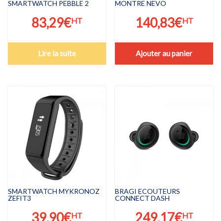
SMARTWATCH PEBBLE 2
MONTRE NEVO
83,29
€
140,83
€
HT
HT
Lire la suite
Ajouter au panier
SMARTWATCH MYKRONOZ
BRAGI ECOUTEURS
ZEFIT3
CONNECT DASH
39,90
€
249,17
€
HT
HT