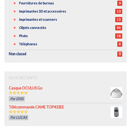
Fournitures de bureau
0
Imprimantes 3D et accessoires
10
Imprimantes et scanners
13
Objets connectés
84
Photo
18
Téléphones
8
Non classé
0
AVIS RÉCENTS
Casque OCULUS Go
5
out of 5
Par DISS
Télécommande CAME TOP432EE
5
out of 5
Par LUCAS