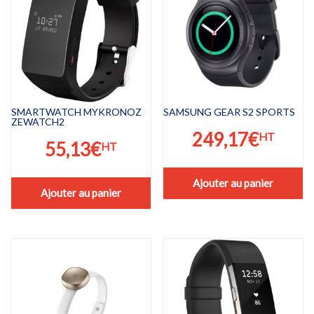
SMARTWATCH MYKRONOZ
SAMSUNG GEAR S2 SPORTS
ZEWATCH2
249,17
€
HT
55,13
€
HT
Ajouter au panier
Ajouter au panier