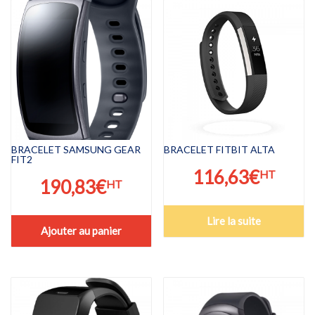
BRACELET SAMSUNG GEAR
BRACELET FITBIT ALTA
FIT2
116,63
€
HT
190,83
€
HT
Lire la suite
Ajouter au panier