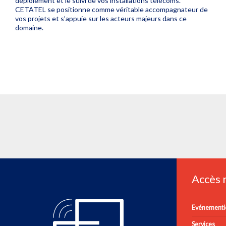
déploiement et le suivi de vos installations télécoms.
CETATEL se positionne comme véritable accompagnateur de
vos projets et s’appuie sur les acteurs majeurs dans ce
domaine.
Accès
Evénementie
Services