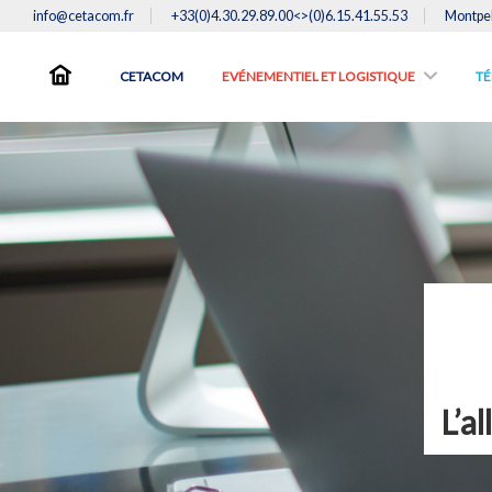
info@cetacom.fr
+33(0)4.30.29.89.00<>(0)6.15.41.55.53
Montpel
CETACOM
EVÉNEMENTIEL ET LOGISTIQUE
TE
L’a