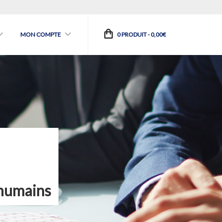
MON COMPTE
0 PRODUIT -
0,00
€
 humains