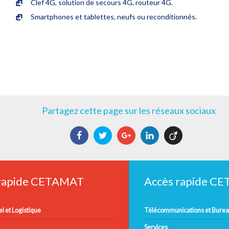
Clef 4G, solution de secours 4G, routeur 4G.
Smartphones et tablettes, neufs ou reconditionnés.
Partagez cette page sur les réseaux sociaux
Facebook
Twitter
Google+
LinkedIn
Viadeo
 rapide CETAMAT
Accès rapide C
l et Logistique
Télécommunications et Bure
Services