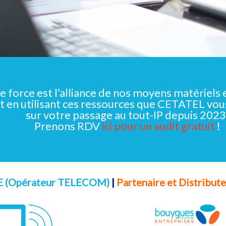
 force est l’alliance de nos moyens matériels 
t en utilisant ces ressources que CETATEL vous
sur votre passage au tout-IP depuis 2023
Prenons RDV
ici pour un audit gratuit
!
(Opérateur TELECOM)
|
Partenaire et Distribute