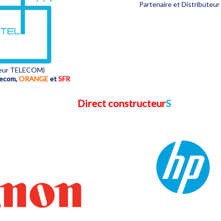
Partenaire et Distributeur
eur TELECOM)
lecom,
ORANGE
et
SFR
Direct constructeur
S