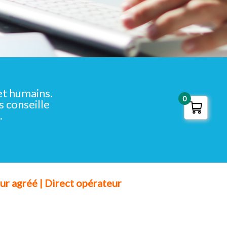
et humains.
0
 conseille
.
ur agréé | Direct opérateur