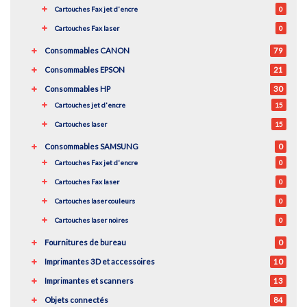
Cartouches Fax jet d'encre
0
Cartouches Fax laser
0
Consommables CANON
79
Consommables EPSON
21
Consommables HP
30
Cartouches jet d'encre
15
Cartouches laser
15
Consommables SAMSUNG
0
Cartouches Fax jet d'encre
0
Cartouches Fax laser
0
Cartouches laser couleurs
0
Cartouches laser noires
0
Fournitures de bureau
0
Imprimantes 3D et accessoires
10
Imprimantes et scanners
13
Objets connectés
84