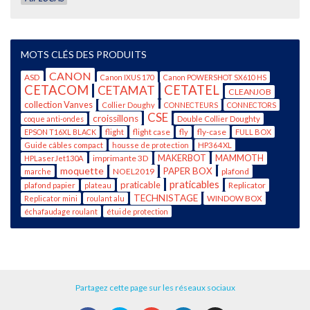
MOTS CLÉS DES PRODUITS
CANON
ASD
Canon IXUS 170
Canon POWERSHOT SX610 HS
CETACOM
CETATEL
CETAMAT
CLEANJOB
collection Vanves
Collier Doughy
CONNECTEURS
CONNECTORS
CSE
croissillons
coque anti-ondes
Double Collier Doughty
flight case
fly-case
EPSON T16XL BLACK
flight
fly
FULL BOX
Guide câbles compact
housse de protection
HP364XL
imprimante 3D
MAKERBOT
MAMMOTH
HPLaserJet130A
moquette
PAPER BOX
NOEL2019
plafond
marche
praticables
praticable
Replicator
plafond papier
plateau
TECHNISTAGE
WINDOW BOX
Replicator mini
roulant alu
échafaudage roulant
étui de protection
Partagez cette page sur les réseaux sociaux