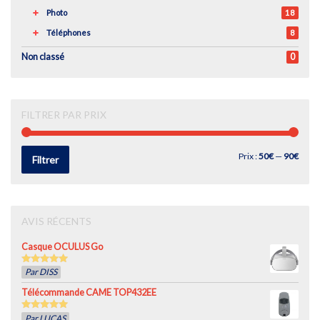
Photo
18
Téléphones
8
Non classé
0
FILTRER PAR PRIX
Prix
Prix
Prix :
50€
—
90€
Filtrer
min
max
AVIS RÉCENTS
Casque OCULUS Go
5
out of 5
Par DISS
Télécommande CAME TOP432EE
5
out of 5
Par LUCAS