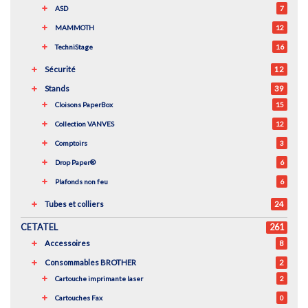
ASD
7
MAMMOTH
12
TechniStage
16
Sécurité
12
Stands
39
Cloisons PaperBox
15
Collection VANVES
12
Comptoirs
3
Drop Paper®
6
Plafonds non feu
6
Tubes et colliers
24
CETATEL
261
Accessoires
8
Consommables BROTHER
2
Cartouche imprimante laser
2
Cartouches Fax
0