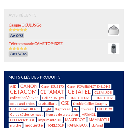
AVIS RÉCENTS
Casque OCULUS Go
5
out of 5
Par DISS
Télécommande CAME TOP432EE
5
out of 5
Par LUCAS
MOTS CLÉS DES PRODUITS
CANON
ASD
Canon IXUS 170
Canon POWERSHOT SX610 HS
CETACOM
CETATEL
CETAMAT
CLEANJOB
collection Vanves
Collier Doughy
CONNECTEURS
CONNECTORS
CSE
croissillons
coque anti-ondes
Double Collier Doughty
flight case
fly-case
EPSON T16XL BLACK
flight
fly
FULL BOX
Guide câbles compact
housse de protection
HP364XL
imprimante 3D
MAKERBOT
MAMMOTH
HPLaserJet130A
moquette
PAPER BOX
NOEL2019
plafond
marche