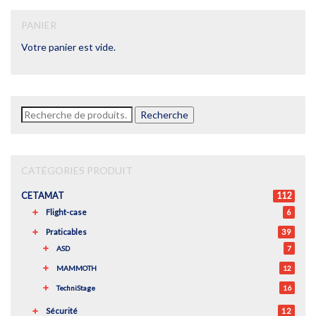
PANIER
Votre panier est vide.
Recherche
Recherche
pour :
CATÉGORIES PRODUIT
CETAMAT
112
Flight-case
6
Praticables
39
ASD
7
MAMMOTH
12
TechniStage
16
Sécurité
12