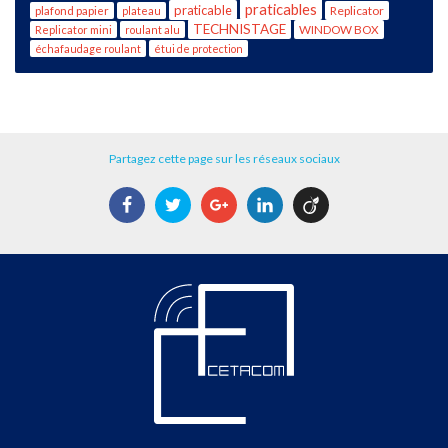
praticables
praticable
Replicator
plafond papier
plateau
TECHNISTAGE
WINDOW BOX
Replicator mini
roulant alu
échafaudage roulant
étui de protection
Partagez cette page sur les réseaux sociaux
Facebook
Twitter
Google+
LinkedIn
Viadeo