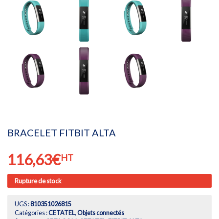
BRACELET FITBIT ALTA
116,63
€
HT
Rupture de stock
UGS :
810351026815
Catégories :
CETATEL
,
Objets connectés