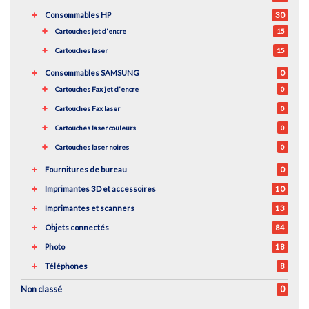
Consommables HP
30
Cartouches jet d'encre
15
Cartouches laser
15
Consommables SAMSUNG
0
Cartouches Fax jet d'encre
0
Cartouches Fax laser
0
Cartouches laser couleurs
0
Cartouches laser noires
0
Fournitures de bureau
0
Imprimantes 3D et accessoires
10
Imprimantes et scanners
13
Objets connectés
84
Photo
18
Téléphones
8
Non classé
0