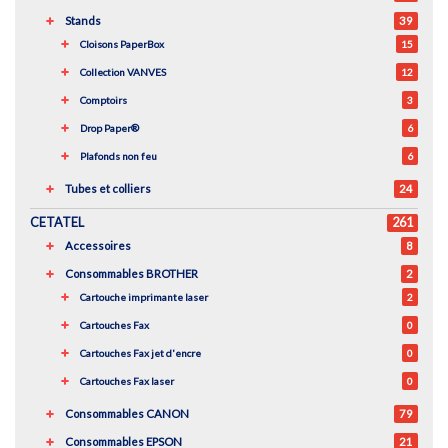
Stands
39
Cloisons PaperBox
15
Collection VANVES
12
Comptoirs
3
Drop Paper®
6
Plafonds non feu
6
Tubes et colliers
24
CETATEL
261
Accessoires
8
Consommables BROTHER
2
Cartouche imprimante laser
2
Cartouches Fax
0
Cartouches Fax jet d'encre
0
Cartouches Fax laser
0
Consommables CANON
79
Consommables EPSON
21