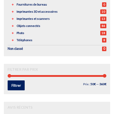
Fournitures de bureau
0
Imprimantes 3D et accessoires
10
Imprimantes et scanners
13
Objets connectés
84
Photo
18
Téléphones
8
Non classé
0
FILTRER PAR PRIX
Prix
Prix
Prix :
50€
—
360€
Filtrer
min
max
AVIS RÉCENTS