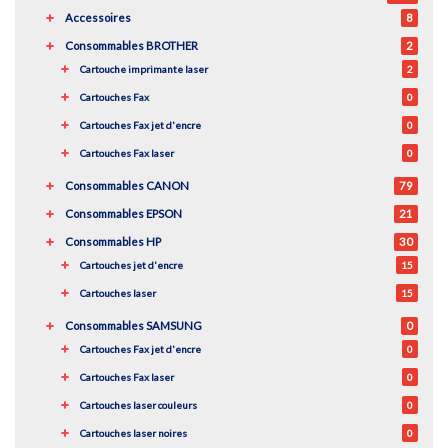
Accessoires
8
Consommables BROTHER
2
Cartouche imprimante laser
2
Cartouches Fax
0
Cartouches Fax jet d'encre
0
Cartouches Fax laser
0
Consommables CANON
79
Consommables EPSON
21
Consommables HP
30
Cartouches jet d'encre
15
Cartouches laser
15
Consommables SAMSUNG
0
Cartouches Fax jet d'encre
0
Cartouches Fax laser
0
Cartouches laser couleurs
0
Cartouches laser noires
0