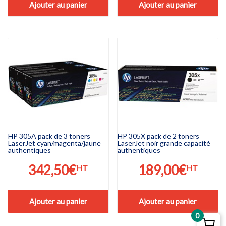
Ajouter au panier
Ajouter au panier
HP 305A pack de 3 toners
HP 305X pack de 2 toners
LaserJet cyan/magenta/jaune
LaserJet noir grande capacité
authentiques
authentiques
342,50
€
189,00
€
HT
HT
Ajouter au panier
Ajouter au panier
0