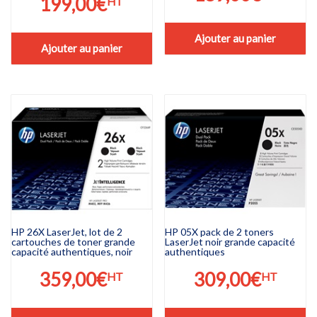
199,00
€
HT
Ajouter au panier
Ajouter au panier
HP 26X LaserJet, lot de 2
HP 05X pack de 2 toners
cartouches de toner grande
LaserJet noir grande capacité
capacité authentiques, noir
authentiques
359,00
€
309,00
€
HT
HT