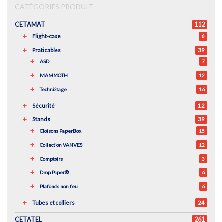
CATÉGORIES PRODUIT
CETAMAT
112
Flight-case
6
Praticables
39
ASD
7
MAMMOTH
12
TechniStage
16
Sécurité
12
Stands
39
Cloisons PaperBox
15
Collection VANVES
12
Comptoirs
3
Drop Paper®
6
Plafonds non feu
6
Tubes et colliers
24
CETATEL
261