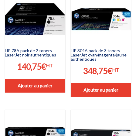
HP 78A pack de 2 toners
HP 304A pack de 3 toners
LaserJet noir authentiques
LaserJet cyan/magenta/jaune
authentiques
140,75
€
HT
348,75
€
HT
Ajouter au panier
Ajouter au panier