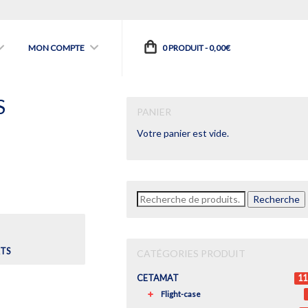
MON COMPTE
0 PRODUIT -
0,00
€
S
PANIER
Votre panier est vide.
Recherche
Recherche
pour :
RTS
CATÉGORIES PRODUIT
CETAMAT
11
Flight-case