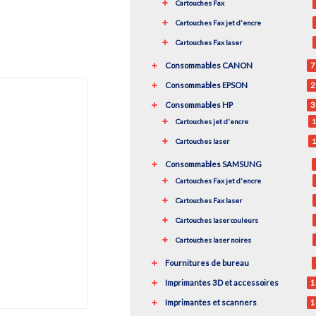
Cartouches Fax
Cartouches Fax jet d'encre
Cartouches Fax laser
Consommables CANON
7
Consommables EPSON
2
Consommables HP
3
Cartouches jet d'encre
1
Cartouches laser
1
Consommables SAMSUNG
Cartouches Fax jet d'encre
Cartouches Fax laser
Cartouches laser couleurs
Cartouches laser noires
Fournitures de bureau
Imprimantes 3D et accessoires
1
Imprimantes et scanners
1