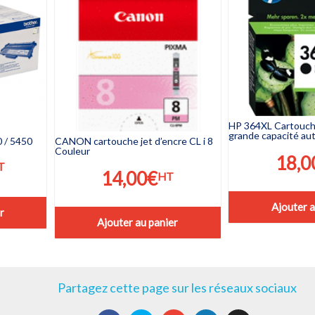
HP 364XL Cartouche
grande capacité au
 / 5450
CANON cartouche jet d’encre CL i 8
Couleur
18,0
T
14,00
€
HT
Ajouter a
r
Ajouter au panier
Partagez cette page sur les réseaux sociaux