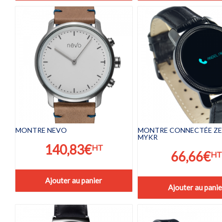
MONTRE NEVO
MONTRE CONNECTÉE ZE
MYKR
140,83
€
HT
66,66
€
HT
Ajouter au panier
Ajouter au panie