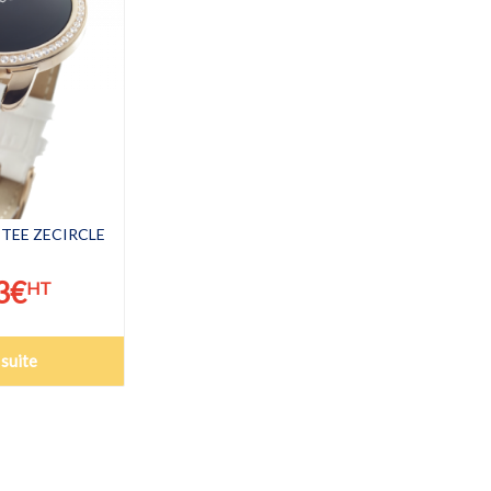
TEE ZECIRCLE
3
€
HT
 suite