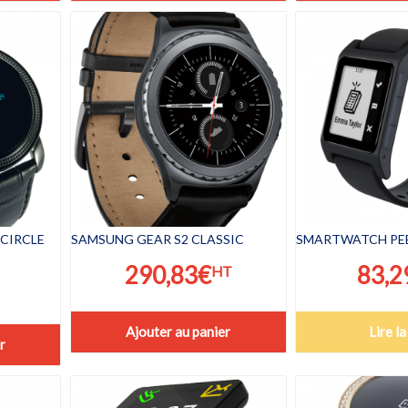
CIRCLE
SAMSUNG GEAR S2 CLASSIC
SMARTWATCH PEB
290,83
€
83,2
HT
Ajouter au panier
Lire la
r