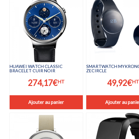
HUAWEI WATCH CLASSIC
SMARTWATCH MYKRON
BRACELET CUIR NOIR
ZECIRCLE
274,17
€
49,92
€
HT
HT
Ajouter au panier
Ajouter au panie