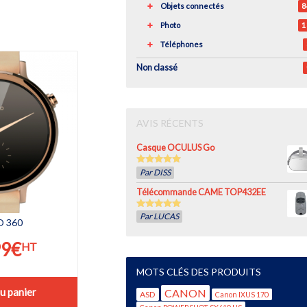
Objets connectés
8
Photo
1
Téléphones
Non classé
AVIS RÉCENTS
Casque OCULUS Go
5
out of 5
Par DISS
Télécommande CAME TOP432EE
5
out of 5
Par LUCAS
 360
99
€
HT
MOTS CLÉS DES PRODUITS
u panier
CANON
ASD
Canon IXUS 170