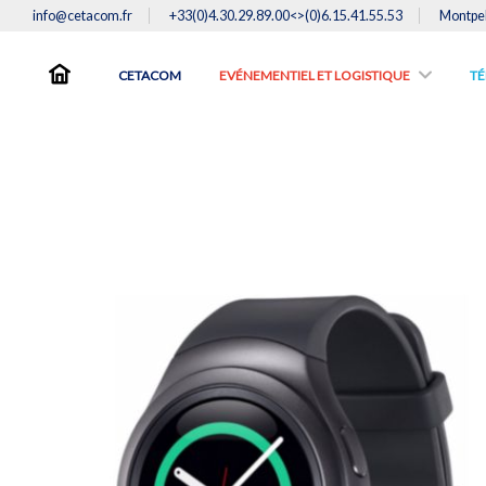
info@cetacom.fr
+33(0)4.30.29.89.00<>(0)6.15.41.55.53
Montpel
CETACOM
EVÉNEMENTIEL ET LOGISTIQUE
TE