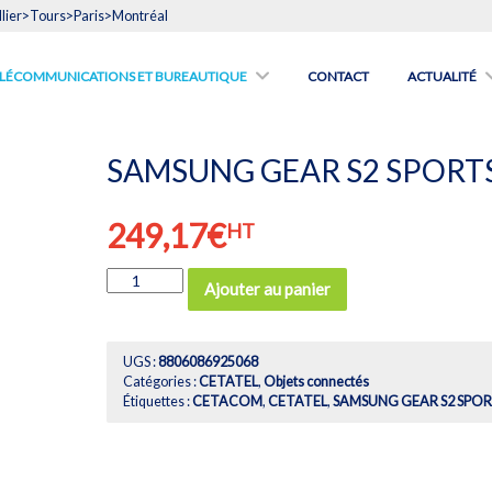
lier>Tours>Paris>Montréal
́LÉCOMMUNICATIONS ET BUREAUTIQUE
CONTACT
ACTUALITÉ
SAMSUNG GEAR S2 SPORT
249,17
€
HT
quantité
Ajouter au panier
de
SAMSUNG
GEAR
S2
UGS :
8806086925068
SPORTS
Catégories :
CETATEL
,
Objets connectés
Étiquettes :
CETACOM
,
CETATEL
,
SAMSUNG GEAR S2 SPO