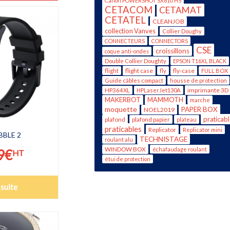
Canon POWERSHOT SX610 HS
CETACOM
CETAMAT
CETATEL
CLEANJOB
collection Vanves
Collier Doughy
CONNECTEURS
CONNECTORS
CSE
croissillons
coque anti-ondes
Double Collier Doughty
EPSON T16XL BLACK
flight case
fly-case
flight
fly
FULL BOX
Guide câbles compact
housse de protection
imprimante 3D
HP364XL
HPLaserJet130A
MAKERBOT
MAMMOTH
marche
moquette
PAPER BOX
NOEL2019
praticab
plafond
plafond papier
plateau
praticables
Replicator
Replicator mini
BLE 2
TECHNISTAGE
roulant alu
WINDOW BOX
échafaudage roulant
9
€
HT
étui de protection
 suite