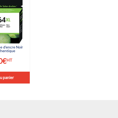
 d’encre Noir
thentique
0
€
HT
u panier