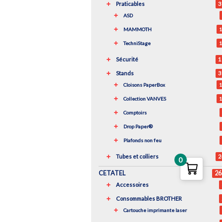
Praticables
3
ASD
MAMMOTH
1
TechniStage
1
Sécurité
1
Stands
3
Cloisons PaperBox
1
Collection VANVES
1
Comptoirs
Drop Paper®
Plafonds non feu
Tubes et colliers
2
0
CETATEL
26
Accessoires
Consommables BROTHER
Cartouche imprimante laser