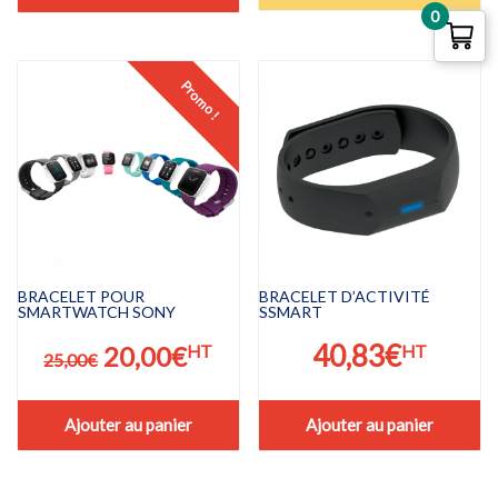
était :
est :
était :
est :
0
299,00€.
189,
199,00€.
141,66€.
Promo !
BRACELET POUR
BRACELET D’ACTIVITÉ
SMARTWATCH SONY
SSMART
Le
Le
40,83
€
20,00
€
HT
HT
25,00
€
prix
prix
initial
actuel
Ajouter au panier
Ajouter au panier
était :
est :
25,00€.
20,00€.