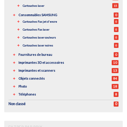
Cartouches laser
15
Consommables SAMSUNG
0
Cartouches Fax jet d'encre
0
Cartouches Fax laser
0
Cartouches laser couleurs
0
Cartouches laser noires
0
Fournitures de bureau
0
Imprimantes 3D et accessoires
10
Imprimantes et scanners
13
Objets connectés
84
Photo
18
Téléphones
8
Non classé
0
FILTRER PAR PRIX