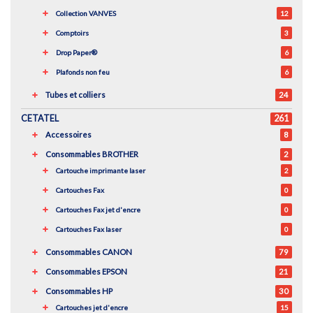
Collection VANVES
12
Comptoirs
3
Drop Paper®
6
Plafonds non feu
6
Tubes et colliers
24
CETATEL
261
Accessoires
8
Consommables BROTHER
2
Cartouche imprimante laser
2
Cartouches Fax
0
Cartouches Fax jet d'encre
0
Cartouches Fax laser
0
Consommables CANON
79
Consommables EPSON
21
Consommables HP
30
Cartouches jet d'encre
15