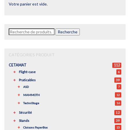
Votre panier est vide.
Recherche
Recherche
pour :
CATÉGORIES PRODUIT
CETAMAT
112
Flight-case
6
Praticables
39
ASD
7
MAMMOTH
12
TechniStage
16
Sécurité
12
Stands
39
Cloisons PaperBox
15