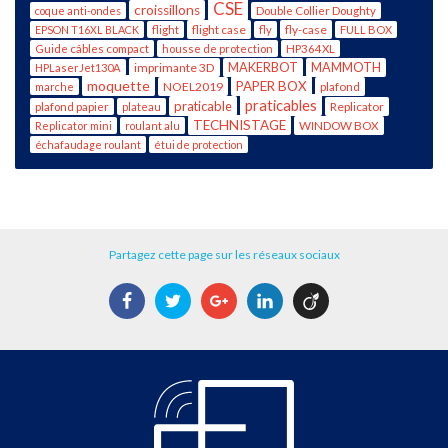
CSE
croissillons
coque anti-ondes
Double Collier Doughty
flight case
fly-case
EPSON T16XL BLACK
flight
fly
FULL BOX
Guide câbles compact
housse de protection
HP364XL
imprimante 3D
MAKERBOT
MAMMOTH
HPLaserJet130A
moquette
PAPER BOX
NOEL2019
plafond
marche
praticables
praticable
Replicator
plafond papier
plateau
TECHNISTAGE
WINDOW BOX
Replicator mini
roulant alu
échafaudage roulant
étui de protection
Partagez cette page sur les réseaux sociaux
Facebook
Twitter
Google+
LinkedIn
Viadeo