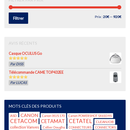
Prix
Prix
Prix :
20€
—
920€
Filtrer
min
max
AVIS RÉCENTS
Casque OCULUS Go
5
out of 5
Par DISS
Télécommande CAME TOP432EE
5
out of 5
Par LUCAS
MOTS CLÉS DES PRODUITS
CANON
ASD
Canon IXUS 170
Canon POWERSHOT SX610 HS
CETACOM
CETATEL
CETAMAT
CLEANJOB
collection Vanves
Collier Doughy
CONNECTEURS
CONNECTORS