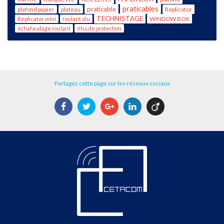
praticables
praticable
Replicator
plafond papier
plateau
TECHNISTAGE
WINDOW BOX
Replicator mini
roulant alu
échafaudage roulant
étui de protection
Partagez cette page sur les réseaux sociaux
Facebook
Twitter
Google+
LinkedIn
Viadeo