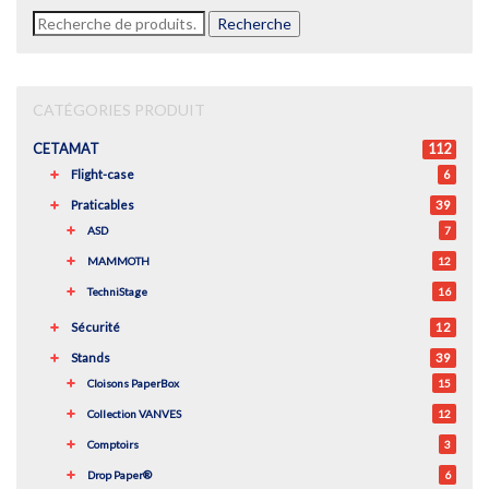
Recherche
Recherche
pour :
CATÉGORIES PRODUIT
CETAMAT
112
Flight-case
6
Praticables
39
ASD
7
MAMMOTH
12
TechniStage
16
Sécurité
12
Stands
39
Cloisons PaperBox
15
Collection VANVES
12
Comptoirs
3
Drop Paper®
6