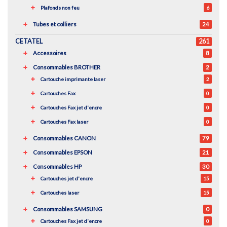
Plafonds non feu
6
Tubes et colliers
24
CETATEL
261
Accessoires
8
Consommables BROTHER
2
Cartouche imprimante laser
2
Cartouches Fax
0
Cartouches Fax jet d'encre
0
Cartouches Fax laser
0
Consommables CANON
79
Consommables EPSON
21
Consommables HP
30
Cartouches jet d'encre
15
Cartouches laser
15
Consommables SAMSUNG
0
Cartouches Fax jet d'encre
0