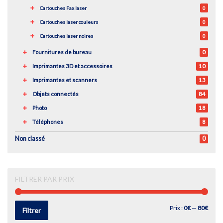
Cartouches Fax laser
0
Cartouches laser couleurs
0
Cartouches laser noires
0
Fournitures de bureau
0
Imprimantes 3D et accessoires
10
Imprimantes et scanners
13
Objets connectés
84
Photo
18
Téléphones
8
Non classé
0
FILTRER PAR PRIX
Prix
Prix
Prix :
0€
—
80€
Filtrer
min
max