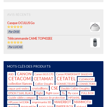
AVIS RÉCENTS
Casque OCULUS Go
5
out of 5
Par DISS
Télécommande CAME TOP432EE
5
out of 5
Par LUCAS
MOTS CLÉS DES PRODUITS
CANON
ASD
Canon IXUS 170
Canon POWERSHOT SX610 HS
CETACOM
CETATEL
CETAMAT
CLEANJOB
collection Vanves
Collier Doughy
CONNECTEURS
CONNECTORS
CSE
croissillons
coque anti-ondes
Double Collier Doughty
flight case
fly-case
EPSON T16XL BLACK
flight
fly
FULL BOX
Guide câbles compact
housse de protection
HP364XL
imprimante 3D
MAKERBOT
MAMMOTH
HPLaserJet130A
moquette
PAPER BOX
NOEL2019
plafond
marche