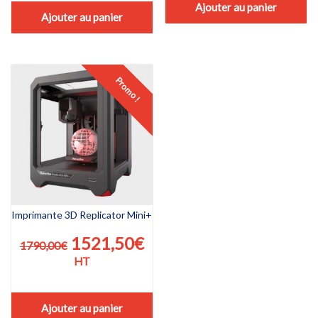
était :
est
Ajouter au panier
était :
est :
Ajouter au panier
3249,00€.
30
7665,00€.
7281,75€.
Promo !
Imprimante 3D Replicator Mini+
Le
Le
1521,50
€
1790,00
€
prix
prix
HT
initial
actuel
était :
est :
Ajouter au panier