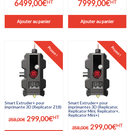
6499,00
€
7999,00
€
HT
HT
Ajouter au panier
Ajouter au panier
Promo !
Promo !
Smart Extruder+ pour
Smart Extruder+ pour
imprimante 3D (Replicator Z18)
imprimantes 3D (Replicator,
Replicator Mini, Replicator+,
Replicator Mini+)
Le
Le
299,00
€
HT
358,00
€
Le
Le
prix
prix
299,00
€
HT
358,00
€