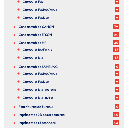
Cartouches Fax
0
Cartouches Fax jet d'encre
0
Cartouches Fax laser
0
Consommables CANON
79
Consommables EPSON
21
Consommables HP
30
Cartouches jet d'encre
15
Cartouches laser
15
Consommables SAMSUNG
0
Cartouches Fax jet d'encre
0
Cartouches Fax laser
0
Cartouches laser couleurs
0
Cartouches laser noires
0
Fournitures de bureau
0
Imprimantes 3D et accessoires
10
Imprimantes et scanners
13