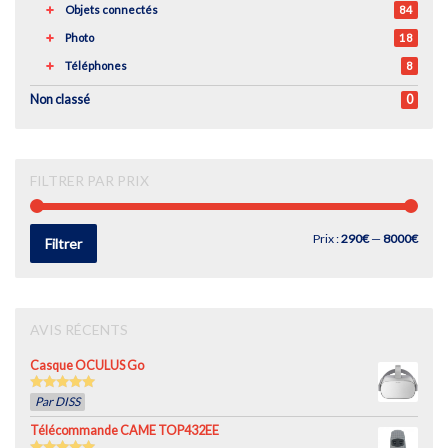
Objets connectés
84
Photo
18
Téléphones
8
Non classé
0
FILTRER PAR PRIX
Prix
Prix
Prix :
290€
—
8000€
Filtrer
min
max
AVIS RÉCENTS
Casque OCULUS Go
5
out of 5
Par DISS
Télécommande CAME TOP432EE