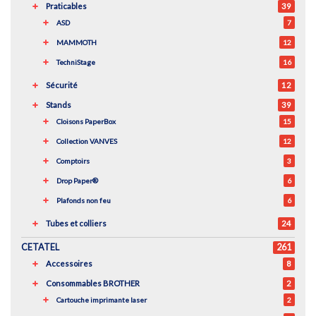
Praticables
39
ASD
7
MAMMOTH
12
TechniStage
16
Sécurité
12
Stands
39
Cloisons PaperBox
15
Collection VANVES
12
Comptoirs
3
Drop Paper®
6
Plafonds non feu
6
Tubes et colliers
24
CETATEL
261
Accessoires
8
Consommables BROTHER
2
Cartouche imprimante laser
2