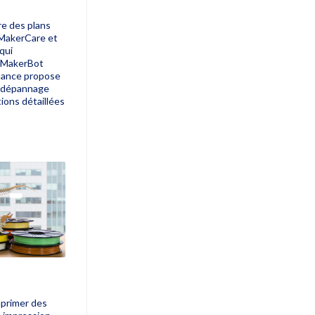
e des plans
 MakerCare et
qui
e MakerBot
stance propose
e dépannage
tions détaillées
mprimer des