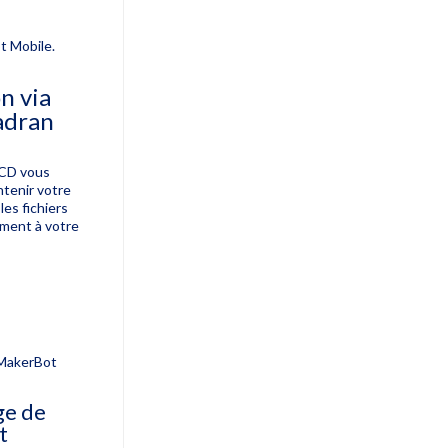
t Mobile.
on via
cadran
 LCD vous
ntenir votre
les fichiers
ement à votre
ge de
t