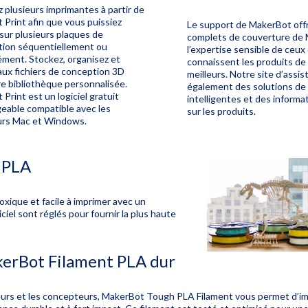
 plusieurs imprimantes à partir de
Print afin que vous puissiez
Le support de MakerBot offr
sur plusieurs plaques de
complets de couverture de
tion séquentiellement ou
l’expertise sensible de ceux 
ément.
Stockez, organisez et
connaissent les produits d
aux fichiers de conception 3D
meilleurs.
Notre site d’assi
e bibliothèque personnalisée.
également des solutions d
Print est un logiciel gratuit
intelligentes et des informa
geable compatible avec les
sur les produits.
urs Mac et Windows.
 PLA
toxique et facile à imprimer avec un
iciel sont réglés pour fournir la plus haute
erBot Filament PLA dur
eurs et les concepteurs, MakerBot Tough PLA Filament vous permet d’i