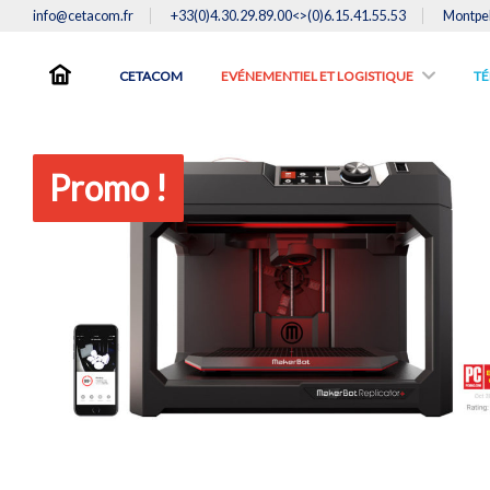
info@cetacom.fr
+33(0)4.30.29.89.00<>(0)6.15.41.55.53
Montpel
CETACOM
EVÉNEMENTIEL ET LOGISTIQUE
TE
Promo !