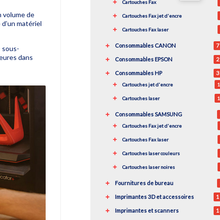
Cartouches Fax
n volume de
Cartouches Fax jet d'encre
e d’un matériel
Cartouches Fax laser
Consommables CANON
7
s sous-
heures dans
Consommables EPSON
2
Consommables HP
3
Cartouches jet d'encre
1
Cartouches laser
1
Consommables SAMSUNG
Cartouches Fax jet d'encre
Cartouches Fax laser
Cartouches laser couleurs
Cartouches laser noires
Fournitures de bureau
Imprimantes 3D et accessoires
1
Imprimantes et scanners
1