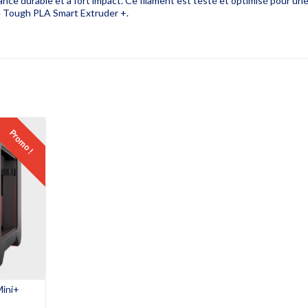
nce durable et à fort impact.
Ce filament est testé et optimisé pour un
 le Tough PLA Smart Extruder +.
Promo !
Mini+