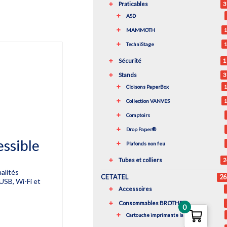
Praticables
3
ASD
MAMMOTH
1
TechniStage
1
Sécurité
1
Stands
3
Cloisons PaperBox
1
Collection VANVES
1
Comptoirs
Drop Paper®
essible
Plafonds non feu
Tubes et colliers
2
nalités
CETATEL
26
USB, Wi-Fi et
Accessoires
Consommables BROTHER
0
Cartouche imprimante laser