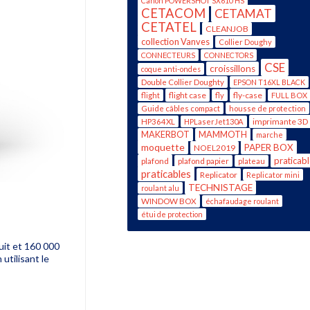
Canon POWERSHOT SX610 HS
CETACOM
CETAMAT
CETATEL
CLEANJOB
collection Vanves
Collier Doughy
CONNECTEURS
CONNECTORS
CSE
croissillons
coque anti-ondes
Double Collier Doughty
EPSON T16XL BLACK
flight case
fly-case
flight
fly
FULL BOX
Guide câbles compact
housse de protection
imprimante 3D
HP364XL
HPLaserJet130A
MAKERBOT
MAMMOTH
marche
moquette
PAPER BOX
NOEL2019
praticab
plafond
plafond papier
plateau
praticables
Replicator
Replicator mini
TECHNISTAGE
roulant alu
WINDOW BOX
échafaudage roulant
étui de protection
uit et 160 000
utilisant le