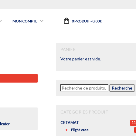
MON COMPTE
0 PRODUIT -
0,00
€
PANIER
Votre panier est vide.
Recherche
Recherche
pour :
€.
CATÉGORIES PRODUIT
CETAMAT
11
icator
Flight-case