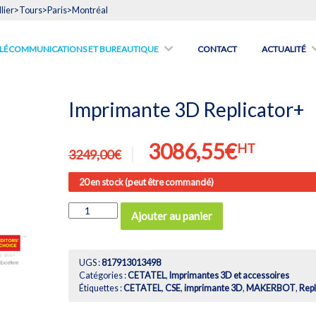
lier>Tours>Paris>Montréal
́LÉCOMMUNICATIONS ET BUREAUTIQUE
CONTACT
ACTUALITÉ
Imprimante 3D Replicator+
Le
Le
3086,55
€
HT
3249,00
€
prix
prix
20 en stock (peut être commandé)
initial
actuel
était :
est :
quantité
Ajouter au panier
de
3249,00€.
3086,55
Imprimante
3D
Replicator+
UGS :
817913013498
Catégories :
CETATEL
,
Imprimantes 3D et accessoires
Étiquettes :
CETATEL
,
CSE
,
imprimante 3D
,
MAKERBOT
,
Repl