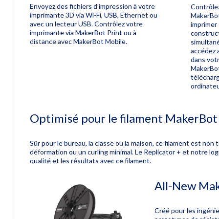
Envoyez des fichiers d’impression à votre
Contrôlez
imprimante 3D via Wi-Fi, USB, Ethernet ou
MakerBot 
avec un lecteur USB.
Contrôlez votre
imprimer 
imprimante via MakerBot Print ou à
construc
distance avec MakerBot Mobile.
simultan
accédez 
dans votr
MakerBot 
téléchar
ordinate
Optimisé pour le filament MakerBot
Sûr pour le bureau, la classe ou la maison, ce filament est non 
déformation ou un curling minimal.
Le Replicator + et notre log
qualité et les résultats avec ce filament.
All-New Mak
Créé pour les ingéni