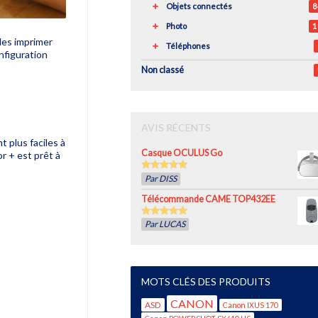
Objets connectés
8
Photo
1
les imprimer
Téléphones
nfiguration
Non classé
AVIS RÉCENTS
 plus faciles à
Casque OCULUS Go
r + est prêt à
5
out of 5
Par DISS
Télécommande CAME TOP432EE
5
out of 5
Par LUCAS
MOTS CLÉS DES PRODUITS
CANON
ASD
Canon IXUS 170