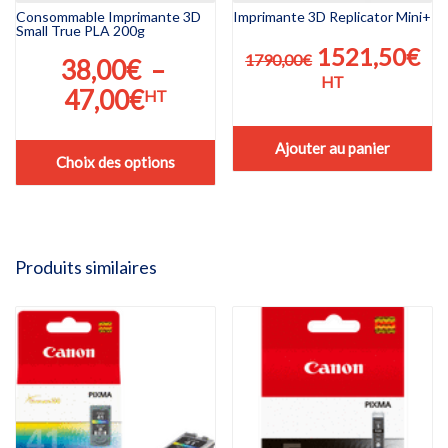
Consommable Imprimante 3D
Imprimante 3D Replicator Mini+
Small True PLA 200g
Le
Le
1521,50
€
1790,00
€
38,00
€
–
prix
pr
HT
Plage
47,00
€
HT
initial
ac
de
était :
est
Ajouter au panier
prix :
Choix des options
1790,00€.
15
38,00€
Ce
produit
à
a
47,00€
plusieurs
Produits similaires
variations.
Les
options
peuvent
être
choisies
sur
la
page
du
produit