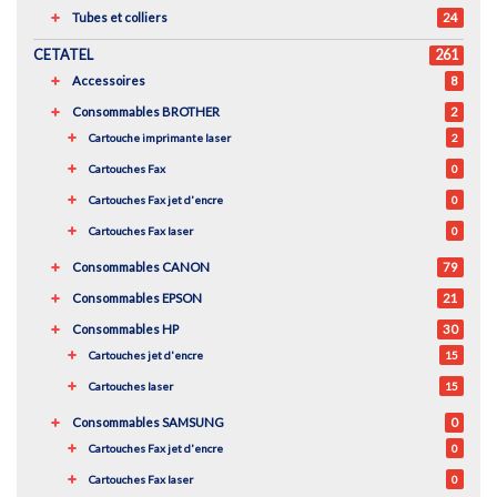
Tubes et colliers
24
CETATEL
261
Accessoires
8
Consommables BROTHER
2
Cartouche imprimante laser
2
Cartouches Fax
0
Cartouches Fax jet d'encre
0
Cartouches Fax laser
0
Consommables CANON
79
Consommables EPSON
21
Consommables HP
30
Cartouches jet d'encre
15
Cartouches laser
15
Consommables SAMSUNG
0
Cartouches Fax jet d'encre
0
Cartouches Fax laser
0