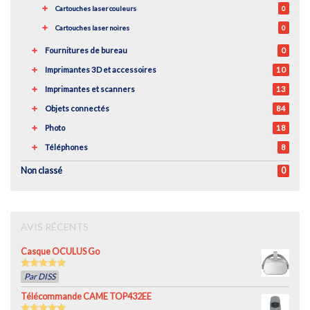
Cartouches laser couleurs
0
Cartouches laser noires
0
Fournitures de bureau
0
Imprimantes 3D et accessoires
10
Imprimantes et scanners
13
Objets connectés
84
Photo
18
Téléphones
8
Non classé
0
AVIS RÉCENTS
Casque OCULUS Go
5
out of 5
Par DISS
Télécommande CAME TOP432EE