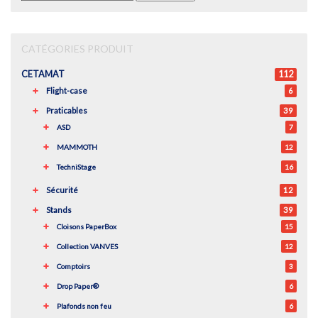
pour :
CATÉGORIES PRODUIT
CETAMAT
112
Flight-case
6
Praticables
39
ASD
7
MAMMOTH
12
TechniStage
16
Sécurité
12
Stands
39
Cloisons PaperBox
15
Collection VANVES
12
Comptoirs
3
Drop Paper®
6
Plafonds non feu
6