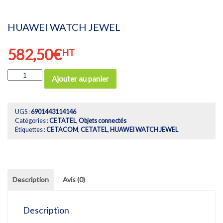
HUAWEI WATCH JEWEL
582,50
€
HT
quantité
Ajouter au panier
de
HUAWEI
WATCH
JEWEL
UGS :
6901443114146
Catégories :
CETATEL
,
Objets connectés
Étiquettes :
CETACOM
,
CETATEL
,
HUAWEI WATCH JEWEL
Description
Avis (0)
Description