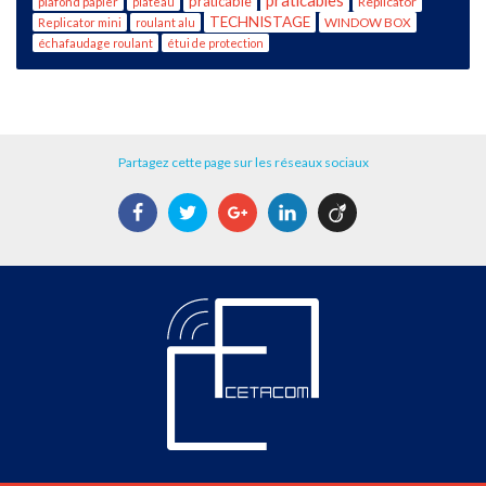
praticables
praticable
Replicator
plafond papier
plateau
TECHNISTAGE
WINDOW BOX
Replicator mini
roulant alu
échafaudage roulant
étui de protection
Partagez cette page sur les réseaux sociaux
Facebook
Twitter
Google+
LinkedIn
Viadeo