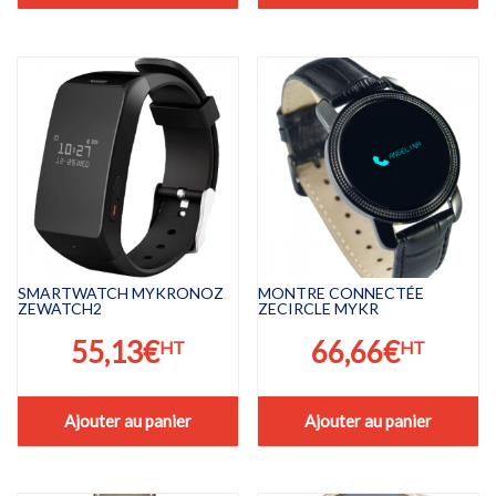
SMARTWATCH MYKRONOZ
MONTRE CONNECTÉE
ZEWATCH2
ZECIRCLE MYKR
55,13
€
66,66
€
HT
HT
Ajouter au panier
Ajouter au panier