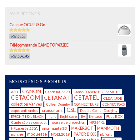
AVIS RÉCENTS
Casque OCULUS Go
5
out of 5
Par DISS
Télécommande CAME TOP432EE
5
out of 5
Par LUCAS
MOTS CLÉS DES PRODUITS
CANON
ASD
Canon IXUS 170
Canon POWERSHOT SX610 HS
CETACOM
CETATEL
CETAMAT
CLEANJOB
collection Vanves
Collier Doughy
CONNECTEURS
CONNECTORS
CSE
croissillons
coque anti-ondes
Double Collier Doughty
flight case
fly-case
EPSON T16XL BLACK
flight
fly
FULL BOX
Guide câbles compact
housse de protection
HP364XL
imprimante 3D
MAKERBOT
MAMMOTH
HPLaserJet130A
moquette
PAPER BOX
NOEL2019
plafond
marche