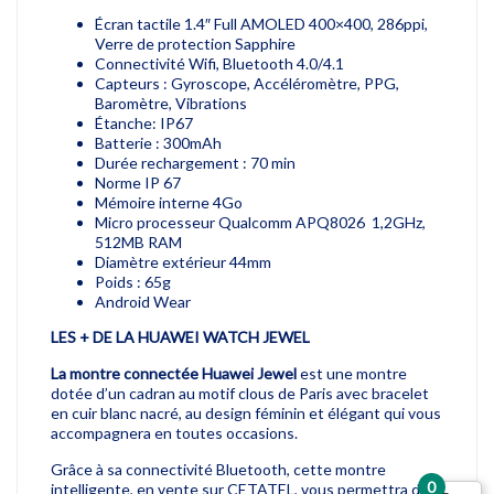
Écran tactile 1.4″ Full AMOLED 400×400, 286ppi,
Verre de protection Sapphire
Connectivité Wifi, Bluetooth 4.0/4.1
Capteurs : Gyroscope, Accéléromètre, PPG,
Baromètre, Vibrations
Étanche: IP67
Batterie : 300mAh
Durée rechargement : 70 min
Norme IP 67
Mémoire interne 4Go
Micro processeur Qualcomm APQ8026 1,2GHz,
512MB RAM
Diamètre extérieur 44mm
Poids : 65g
Android Wear
LES + DE LA HUAWEI WATCH JEWEL
La montre connectée Huawei Jewel
est une montre
dotée d’un cadran au motif clous de Paris avec bracelet
en cuir blanc nacré, au design féminin et élégant qui vous
accompagnera en toutes occasions.
Grâce à sa connectivité Bluetooth, cette montre
0
intelligente, en vente sur CETATEL, vous permettra de