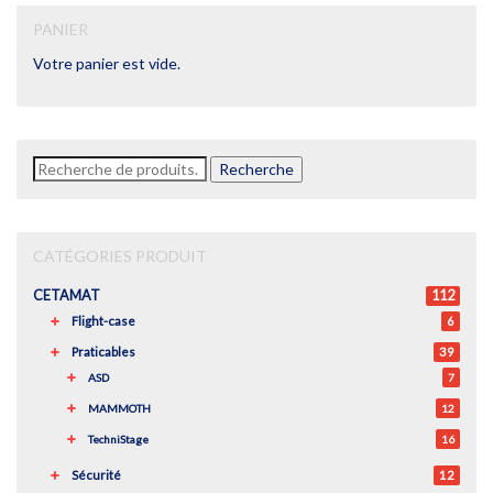
PANIER
Votre panier est vide.
Recherche
Recherche
pour :
CATÉGORIES PRODUIT
CETAMAT
112
Flight-case
6
Praticables
39
ASD
7
MAMMOTH
12
TechniStage
16
Sécurité
12