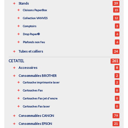
Stands
39
Cloisons PaperBox
15
Collection VANVES
12
Comptoirs
3
Drop Paper®
6
Plafonds non feu
6
Tubes et colliers
24
CETATEL
261
Accessoires
8
Consommables BROTHER
2
Cartouche imprimante laser
2
Cartouches Fax
0
Cartouches Fax jet d'encre
0
Cartouches Fax laser
0
Consommables CANON
79
Consommables EPSON
21