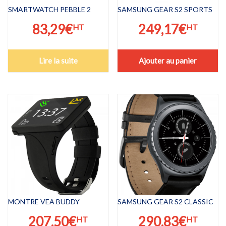
SMARTWATCH PEBBLE 2
SAMSUNG GEAR S2 SPORTS
83,29
€
249,17
€
HT
HT
Lire la suite
Ajouter au panier
MONTRE VEA BUDDY
SAMSUNG GEAR S2 CLASSIC
207,50
€
290,83
€
HT
HT