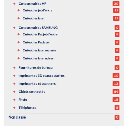
Consommables HP
30
Cartouches jet d'encre
15
Cartouches laser
15
Consommables SAMSUNG
0
Cartouches Fax jet d'encre
0
Cartouches Fax laser
0
Cartouches laser couleurs
0
Cartouches laser noires
0
Fournitures de bureau
0
Imprimantes 3D et accessoires
10
Imprimantes et scanners
13
Objets connectés
84
Photo
18
Téléphones
8
Non classé
0