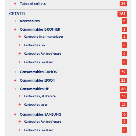
Tubes et colliers
24
CETATEL
261
Accessoires
8
Consommables BROTHER
2
Cartouche imprimante laser
2
Cartouches Fax
0
Cartouches Fax jet d'encre
0
Cartouches Fax laser
0
Consommables CANON
79
Consommables EPSON
21
Consommables HP
30
Cartouches jet d'encre
15
Cartouches laser
15
Consommables SAMSUNG
0
Cartouches Fax jet d'encre
0
Cartouches Fax laser
0