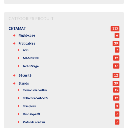
CATÉGORIES PRODUIT
CETAMAT
112
Flight-case
6
Praticables
39
ASD
7
MAMMOTH
12
TechniStage
16
Sécurité
12
Stands
39
Cloisons PaperBox
15
Collection VANVES
12
Comptoirs
3
Drop Paper®
6
Plafonds non feu
6