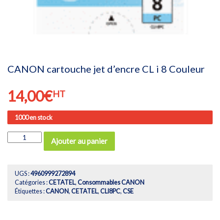
CANON cartouche jet d’encre CL i 8 Couleur
14,00
€
HT
1000 en stock
quantité
Ajouter au panier
de
CANON
cartouche
jet
UGS :
4960999272894
d'encre
Catégories :
CETATEL
,
Consommables CANON
CL
Étiquettes :
CANON
,
CETATEL
,
CLI8PC
,
CSE
i
8
Couleur