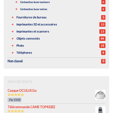
Cartouches laser couleurs
0
Cartouches laser noires
0
Fournitures de bureau
0
Imprimantes 3D et accessoires
10
Imprimantes et scanners
13
Objets connectés
84
Photo
18
Téléphones
8
Non classé
0
AVIS RÉCENTS
Casque OCULUS Go
5
out of 5
Par DISS
Télécommande CAME TOP432EE