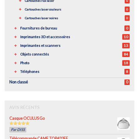
Cartouches Fax laser
0
Cartouches laser couleurs
0
Cartouches laser noires
0
Fournitures de bureau
0
Imprimantes 3D et accessoires
10
Imprimantes et scanners
13
Objets connectés
84
Photo
18
Téléphones
8
Non classé
0
AVIS RÉCENTS
Casque OCULUS Go
5
out of 5
Par DISS
Télécommande CAME TOP432EE