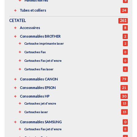
Plafonds non feu
6
Tubes et colliers
24
CETATEL
261
Accessoires
8
Consommables BROTHER
2
Cartouche imprimante laser
2
Cartouches Fax
0
Cartouches Fax jet d'encre
0
Cartouches Fax laser
0
Consommables CANON
79
Consommables EPSON
21
Consommables HP
30
Cartouches jet d'encre
15
Cartouches laser
15
Consommables SAMSUNG
0
Cartouches Fax jet d'encre
0