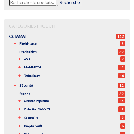
Recherche
Recherche
pour :
CATÉGORIES PRODUIT
CETAMAT
112
Flight-case
6
Praticables
39
ASD
7
MAMMOTH
12
TechniStage
16
Sécurité
12
Stands
39
Cloisons PaperBox
15
Collection VANVES
12
Comptoirs
3
Drop Paper®
6