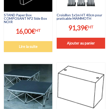
STAND Paper Box
Croisillon 1x1m HT 40cm pour
COMPOSANT N°2 Side Box
praticable MAMMOTH
NOIR
91,39
€
HT
16,00
€
HT
Ajouter au panier
Lire la suite