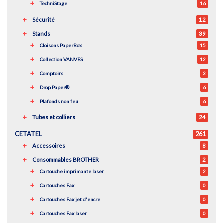
TechniStage
16
Sécurité
12
Stands
39
Cloisons PaperBox
15
Collection VANVES
12
Comptoirs
3
Drop Paper®
6
Plafonds non feu
6
Tubes et colliers
24
CETATEL
261
Accessoires
8
Consommables BROTHER
2
Cartouche imprimante laser
2
Cartouches Fax
0
Cartouches Fax jet d'encre
0
Cartouches Fax laser
0