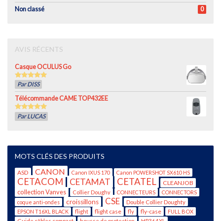
Non classé
0
AVIS RÉCENTS
Casque OCULUS Go
5
out of 5
Par DISS
Télécommande CAME TOP432EE
5
out of 5
Par LUCAS
MOTS CLÉS DES PRODUITS
CANON
ASD
Canon IXUS 170
Canon POWERSHOT SX610 HS
CETACOM
CETATEL
CETAMAT
CLEANJOB
collection Vanves
Collier Doughy
CONNECTEURS
CONNECTORS
CSE
croissillons
coque anti-ondes
Double Collier Doughty
flight case
fly-case
EPSON T16XL BLACK
flight
fly
FULL BOX
Guide câbles compact
housse de protection
HP364XL