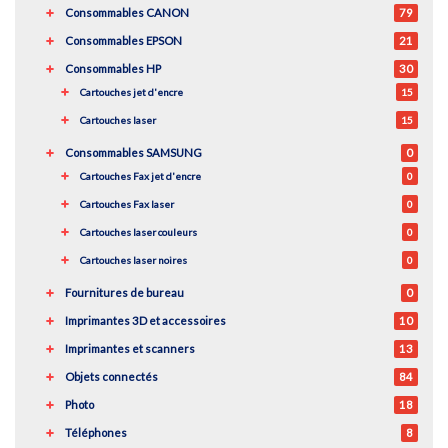
Consommables CANON
79
Consommables EPSON
21
Consommables HP
30
Cartouches jet d'encre
15
Cartouches laser
15
Consommables SAMSUNG
0
Cartouches Fax jet d'encre
0
Cartouches Fax laser
0
Cartouches laser couleurs
0
Cartouches laser noires
0
Fournitures de bureau
0
Imprimantes 3D et accessoires
10
Imprimantes et scanners
13
Objets connectés
84
Photo
18
Téléphones
8