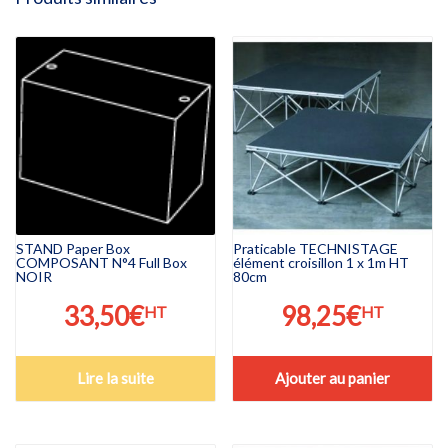
STAND Paper Box
Praticable TECHNISTAGE
COMPOSANT N°4 Full Box
élément croisillon 1 x 1m HT
NOIR
80cm
33,50
€
98,25
€
HT
HT
Lire la suite
Ajouter au panier