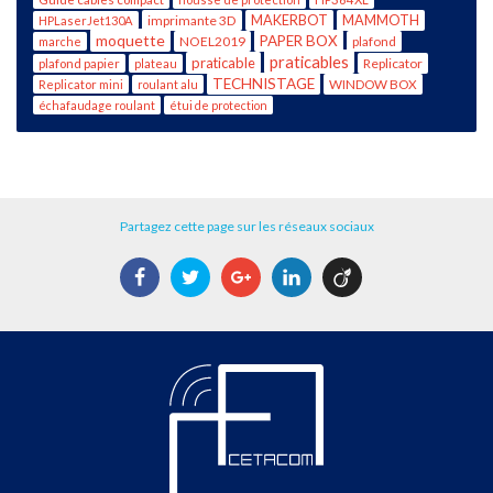
imprimante 3D
MAKERBOT
MAMMOTH
HPLaserJet130A
moquette
PAPER BOX
NOEL2019
plafond
marche
praticables
praticable
Replicator
plafond papier
plateau
TECHNISTAGE
WINDOW BOX
Replicator mini
roulant alu
échafaudage roulant
étui de protection
Partagez cette page sur les réseaux sociaux
Facebook
Twitter
Google+
LinkedIn
Viadeo