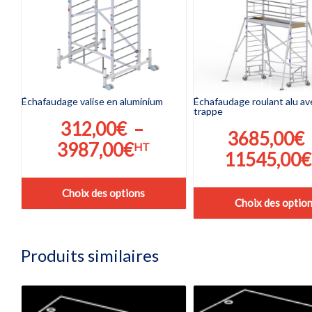
Échafaudage valise en aluminium
Échafaudage roulant alu av
trappe
312,00
€
–
3685,00
€
Plage
3987,00
€
HT
11545,00
€
de
prix :
Choix des options
Choix des optio
312,00€
Ce
Ce
produit
à
produit
a
3987,00€
a
Produits similaires
plusieurs
plusieurs
variations.
variations.
Les
Les
options
options
peuvent
peuvent