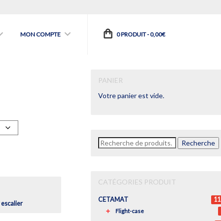
MON COMPTE
0 PRODUIT -
0,00
€
PANIER
Votre panier est vide.
age
x :
Recherche
Recherche
27,00€
pour :
938,00€
CATÉGORIES PRODUIT
CETAMAT
11
 escalier
Flight-case