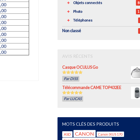
Objets connectés
8
,00
,00
Photo
1
,00
Téléphones
,00
,00
Non classé
,00
,00
,00
,00
AVIS RÉCENTS
Casque OCULUS Go
5
out of 5
Par DISS
Télécommande CAME TOP432EE
5
out of 5
Par LUCAS
MOTS CLÉS DES PRODUITS
CANON
ASD
Canon IXUS 170