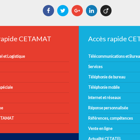
Facebook
Twitter
Google+
LinkedIn
Viadeo
 rapide CETAMAT
Accès rapide C
l et Logistique
Télécommunications et Bure
Services
Téléphonie de bureau
péciale
Téléphonie mobile
Internet et réseaux
ne
Réponse personnalisée
CETAMAT
Références, compétences
Vente en ligne
Actualité CETATEL