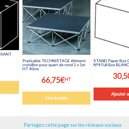
OSANT
Praticable TECHNISTAGE élément
STAND Paper Bo
croisillon pour quart de rond 1 x 1m
N°4 Full Box BLAN
HT 40cm
30,5
66,75
€
HT
Ajouter a
Lire la suite
Partagez cette page sur les réseaux sociaux