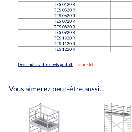
TES 0420 R
TES 0520 R
TES 0620 R
TES 0720 R
TES 0820 R
TES 0920 R
TES 1020 R
TES 1120 R
TES 1220 R
Demandez votre devis gratuit
:
cliquez ici
Vous aimerez peut-être aussi…