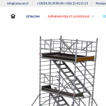
info@cetacom.fr
+33(0)4.30.29.89.00<>(0)6.15.41.55.53
Montpel
CETACOM
EVÉNEMENTIEL ET LOGISTIQUE
TE