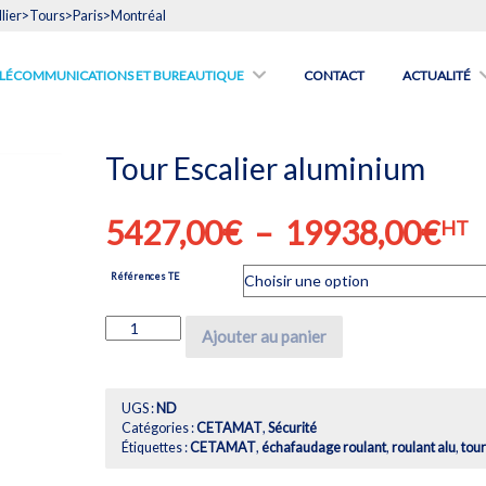
lier>Tours>Paris>Montréal
́LÉCOMMUNICATIONS ET BUREAUTIQUE
CONTACT
ACTUALITÉ
Tour Escalier aluminium
Pl
5427,00
€
–
19938,00
€
HT
de
Références TE
pri
54
quantité
Ajouter au panier
de
à
Tour
19
Escalier
aluminium
UGS :
ND
Catégories :
CETAMAT
,
Sécurité
Étiquettes :
CETAMAT
,
échafaudage roulant
,
roulant alu
,
tour