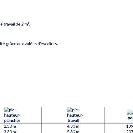
 travail de 2 m².
té grâce aux volées d’escaliers.
2,30 m
4,30 m
139
3,30 m
5,30 m
207