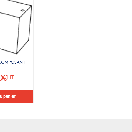
x COMPOSANT
C
0
€
HT
u panier