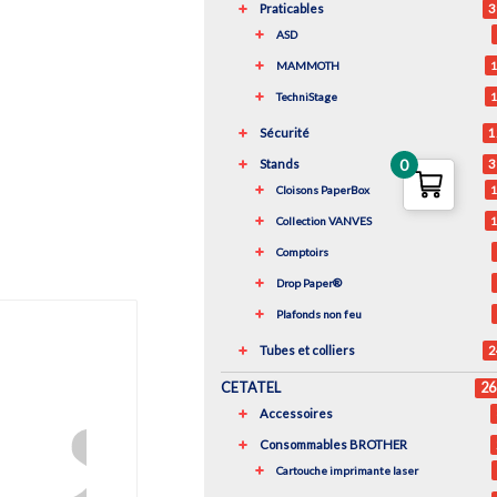
Praticables
3
ASD
MAMMOTH
1
TechniStage
1
Sécurité
1
0
Stands
3
Cloisons PaperBox
1
Collection VANVES
1
Comptoirs
Drop Paper®
Plafonds non feu
Tubes et colliers
2
CETATEL
26
Accessoires
Consommables BROTHER
Cartouche imprimante laser