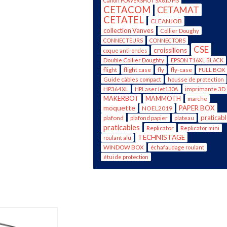
Canon POWERSHOT SX610 HS
CETACOM
CETAMAT
CETATEL
CLEANJOB
collection Vanves
Collier Doughy
CONNECTEURS
CONNECTORS
CSE
croissillons
coque anti-ondes
Double Collier Doughty
EPSON T16XL BLACK
flight case
fly-case
flight
fly
FULL BOX
Guide câbles compact
housse de protection
imprimante 3D
HP364XL
HPLaserJet130A
MAKERBOT
MAMMOTH
marche
moquette
PAPER BOX
NOEL2019
praticab
plafond
plafond papier
plateau
praticables
Replicator
Replicator mini
TECHNISTAGE
roulant alu
WINDOW BOX
échafaudage roulant
étui de protection