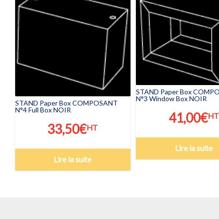
être
être
choisies
choisies
sur
sur
la
la
page
page
du
du
produit
produit
STAND Paper Box COMP
N°3 Window Box NOIR
STAND Paper Box COMPOSANT
N°4 Full Box NOIR
41,00
€
HT
33,50
€
HT
Lire la suite
Lire la suite