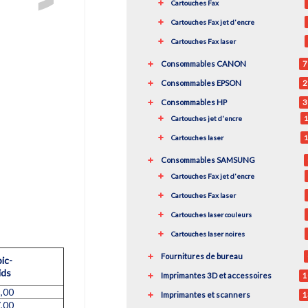
Cartouches Fax
Cartouches Fax jet d'encre
Cartouches Fax laser
Consommables CANON
7
Consommables EPSON
2
Consommables HP
3
Cartouches jet d'encre
1
Cartouches laser
1
Consommables SAMSUNG
Cartouches Fax jet d'encre
Cartouches Fax laser
Cartouches laser couleurs
Cartouches laser noires
Fournitures de bureau
Imprimantes 3D et accessoires
1
,00
Imprimantes et scanners
1
,00