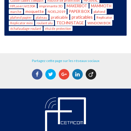
Guide câbles compact
housse de protection
HP364XL
imprimante 3D
MAKERBOT
MAMMOTH
HPLaserJet130A
moquette
PAPER BOX
NOEL2019
plafond
marche
praticables
praticable
Replicator
plafond papier
plateau
TECHNISTAGE
WINDOW BOX
Replicator mini
roulant alu
échafaudage roulant
étui de protection
Partagez cette page sur les réseaux sociaux
Facebook
Twitter
Google+
LinkedIn
Viadeo