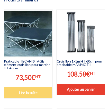
Praticable TECHNISTAGE
Croisillon 1x1m HT 60cm pour
élément croisillon pour marche
praticable MAMMOTH
HT 40cm
108,58
€
HT
73,50
€
HT
Ajouter au panier
Lire la suite