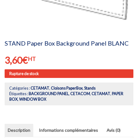
STAND Paper Box Background Panel BLANC
3,60
€
HT
Rupture de stock
Catégories :
CETAMAT
,
Cloisons PaperBox
,
Stands
Étiquettes :
BACKGROUND PANEL
,
CETACOM
,
CETAMAT
,
PAPER
BOX
,
WINDOW BOX
Description
Informations complémentaires
Avis (0)