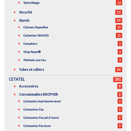
TechniStage
16
Sécurité
12
Stands
39
Cloisons PaperBox
15
Collection VANVES
12
Comptoirs
3
Drop Paper®
6
Plafonds non feu
6
Tubes et colliers
24
CETATEL
261
Accessoires
8
Consommables BROTHER
2
Cartouche imprimante laser
2
Cartouches Fax
0
Cartouches Fax jet d'encre
0
Cartouches Fax laser
0