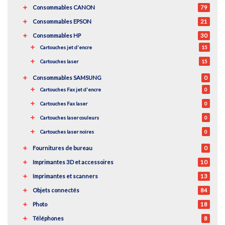
Consommables CANON
79
Consommables EPSON
21
Consommables HP
30
Cartouches jet d'encre
15
Cartouches laser
15
Consommables SAMSUNG
0
Cartouches Fax jet d'encre
0
Cartouches Fax laser
0
Cartouches laser couleurs
0
Cartouches laser noires
0
Fournitures de bureau
0
Imprimantes 3D et accessoires
10
Imprimantes et scanners
13
Objets connectés
84
Photo
18
Téléphones
8