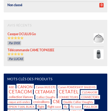
Non classé
0
AVIS RÉCENTS
Casque OCULUS Go
5
out of 5
Par DISS
Télécommande CAME TOP432EE
5
out of 5
Par LUCAS
MOTS CLÉS DES PRODUITS
CANON
ASD
Canon IXUS 170
Canon POWERSHOT SX610 HS
CETACOM
CETATEL
CETAMAT
CLEANJOB
collection Vanves
Collier Doughy
CONNECTEURS
CONNECTORS
CSE
croissillons
coque anti-ondes
Double Collier Doughty
flight case
fly-case
EPSON T16XL BLACK
flight
fly
FULL BOX