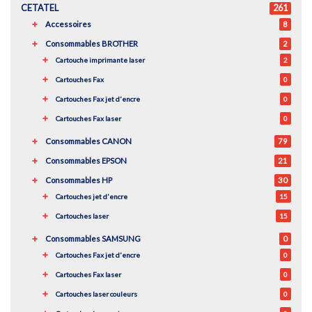
CETATEL
261
Accessoires
8
Consommables BROTHER
2
Cartouche imprimante laser
2
Cartouches Fax
0
Cartouches Fax jet d'encre
0
Cartouches Fax laser
0
Consommables CANON
79
Consommables EPSON
21
Consommables HP
30
Cartouches jet d'encre
15
Cartouches laser
15
Consommables SAMSUNG
0
Cartouches Fax jet d'encre
0
Cartouches Fax laser
0
Cartouches laser couleurs
0