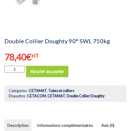
Double Collier Doughty 90° SWL 750kg
78,40
€
HT
quantité
Ajouter au panier
de
Double
Collier
Doughty
Catégories :
CETAMAT
,
Tubes et colliers
90°
Étiquettes :
CETACOM
,
CETAMAT
,
Double Collier Doughty
SWL
750kg
Description
Informations complémentaires
Avis (0)