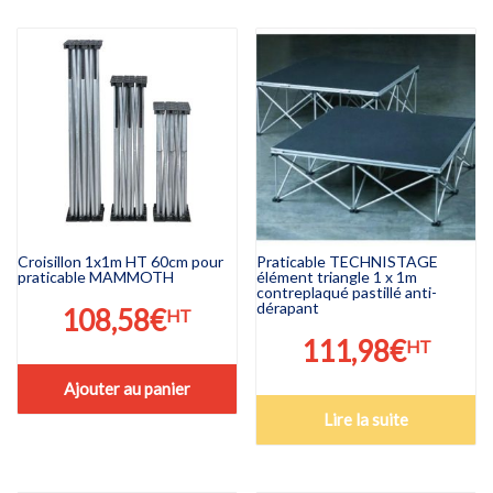
Croisillon 1x1m HT 60cm pour
Praticable TECHNISTAGE
praticable MAMMOTH
élément triangle 1 x 1m
contreplaqué pastillé anti-
dérapant
108,58
€
HT
111,98
€
HT
Ajouter au panier
Lire la suite