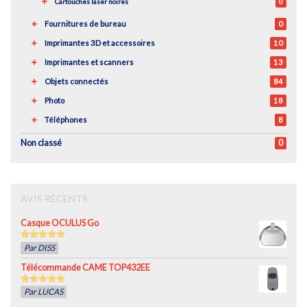
Cartouches laser noires
0
Fournitures de bureau
0
Imprimantes 3D et accessoires
10
Imprimantes et scanners
13
Objets connectés
84
Photo
18
Téléphones
8
Non classé
0
AVIS RÉCENTS
Casque OCULUS Go
5
out of 5
Par DISS
Télécommande CAME TOP432EE
5
out of 5
Par LUCAS