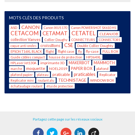
MOTS CLÉS DES PRODUITS
CANON
ASD
Canon IXUS 170
Canon POWERSHOT SX610 HS
CETACOM
CETATEL
CETAMAT
CLEANJOB
collection Vanves
Collier Doughy
CONNECTEURS
CONNECTORS
CSE
croissillons
coque anti-ondes
Double Collier Doughty
flight case
fly-case
EPSON T16XL BLACK
flight
fly
FULL BOX
Guide câbles compact
housse de protection
HP364XL
imprimante 3D
MAKERBOT
MAMMOTH
HPLaserJet130A
moquette
PAPER BOX
NOEL2019
plafond
marche
praticables
praticable
Replicator
plafond papier
plateau
TECHNISTAGE
WINDOW BOX
Replicator mini
roulant alu
échafaudage roulant
étui de protection
Partagez cette page sur les réseaux sociaux
Facebook
Twitter
Google+
LinkedIn
Viadeo