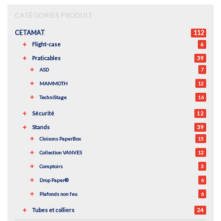
CATÉGORIES PRODUIT
CETAMAT
112
Flight-case
6
Praticables
39
ASD
7
MAMMOTH
12
TechniStage
16
Sécurité
12
Stands
39
Cloisons PaperBox
15
Collection VANVES
12
Comptoirs
3
Drop Paper®
6
Plafonds non feu
6
Tubes et colliers
24