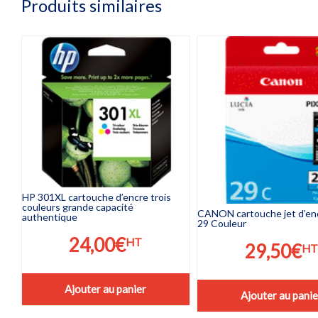
Produits similaires
HP 301XL cartouche d’encre trois
couleurs grande capacité
CANON cartouche jet d’en
authentique
29 Couleur
24,00
€
HT
29,50
€
HT
Ajouter au panier
Ajouter au panie