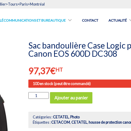
lier>Tours>Paris>Montréal
́LÉCOMMUNICATIONS ET BUREAUTIQUE
CONTACT
ACTUALITÉ
Sac bandoulière Case Logic 
Canon EOS 600D DC308
97,37
€
HT
100 en stock (peut être commandé)
quantité
Ajouter au panier
de
Sac
bandoulière
Case
Catégories :
CETATEL
,
Photo
Logic
Étiquettes :
CETACOM
,
CETATEL
,
housse de protection cano
pour