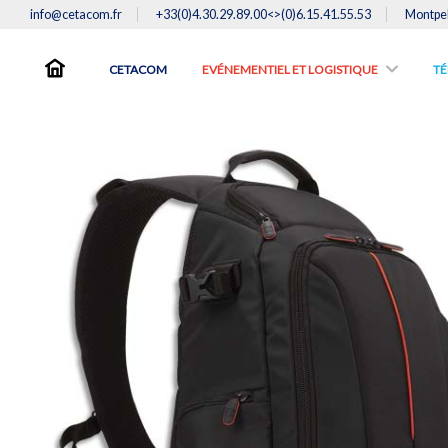
info@cetacom.fr
+33(0)4.30.29.89.00<>(0)6.15.41.55.53
Montpel
CETACOM
EVÉNEMENTIEL ET LOGISTIQUE
TE