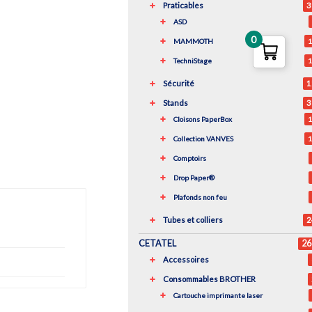
Praticables
3
ASD
0
MAMMOTH
1
TechniStage
1
Sécurité
1
Stands
3
Cloisons PaperBox
1
Collection VANVES
1
Comptoirs
Drop Paper®
Plafonds non feu
Tubes et colliers
2
CETATEL
26
Accessoires
Consommables BROTHER
Cartouche imprimante laser