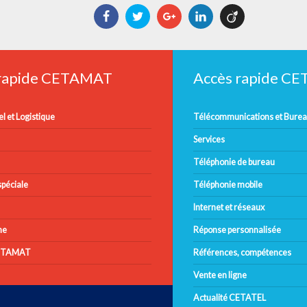
Facebook
Twitter
Google+
LinkedIn
Viadeo
 rapide CETAMAT
Accès rapide C
l et Logistique
Télécommunications et Bure
Services
Téléphonie de bureau
péciale
Téléphonie mobile
Internet et réseaux
ne
Réponse personnalisée
CETAMAT
Références, compétences
Vente en ligne
Actualité CETATEL