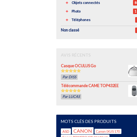
Objets connectés
8
Photo
1
Téléphones
Non classé
AVIS RÉCENTS
Casque OCULUS Go
5
out of 5
Par DISS
Télécommande CAME TOP432EE
5
out of 5
Par LUCAS
MOTS CLÉS DES PRODUITS
CANON
ASD
Canon IXUS 170