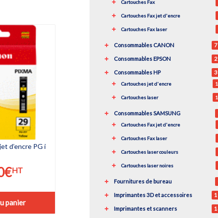
Cartouches Fax
Cartouches Fax jet d'encre
Cartouches Fax laser
Consommables CANON
7
Consommables EPSON
2
Consommables HP
3
Cartouches jet d'encre
1
Cartouches laser
1
Consommables SAMSUNG
Cartouches Fax jet d'encre
Cartouches Fax laser
t d’encre PG i
Cartouches laser couleurs
Cartouches laser noires
0
€
HT
Fournitures de bureau
Imprimantes 3D et accessoires
1
u panier
Imprimantes et scanners
1