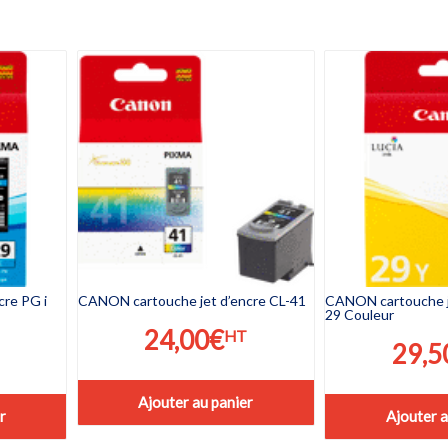
cre PG i
CANON cartouche jet d’encre CL-41
CANON cartouche je
29 Couleur
24,00
€
HT
29,5
Ajouter au panier
r
Ajouter a