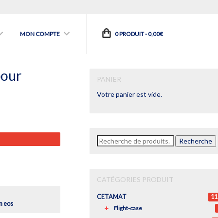
MON COMPTE
0 PRODUIT -
0,00
€
pour
PANIER
Votre panier est vide.
Recherche
Recherche
pour :
CATÉGORIES PRODUIT
CETAMAT
11
n eos
Flight-case