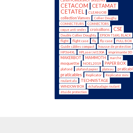
Canon POWERSHOT SX610 HS
CETACOM
CETAMAT
CETATEL
CLEANJOB
collection Vanves
Collier Doughy
CONNECTEURS
CONNECTORS
CSE
croissillons
coque anti-ondes
Double Collier Doughty
EPSON T16XL BLACK
flight case
fly-case
flight
fly
FULL BOX
Guide câbles compact
housse de protection
imprimante 3D
HP364XL
HPLaserJet130A
MAKERBOT
MAMMOTH
marche
moquette
PAPER BOX
NOEL2019
praticab
plafond
plafond papier
plateau
praticables
Replicator
Replicator mini
TECHNISTAGE
roulant alu
WINDOW BOX
échafaudage roulant
étui de protection