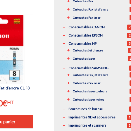
Cartouches Fax
Cartouches Fax jet d'encre
Cartouches Fax laser
Consommables CANON
7
Consommables EPSON
2
Consommables HP
3
Cartouches jet d'encre
1
Cartouches laser
1
Consommables SAMSUNG
Cartouches Fax jet d'encre
Cartouches Fax laser
t d’encre CL i 8
Cartouches laser couleurs
Cartouches laser noires
0
€
HT
Fournitures de bureau
Imprimantes 3D et accessoires
1
u panier
Imprimantes et scanners
1