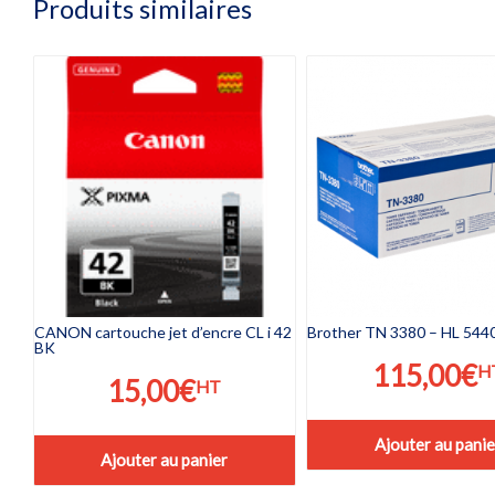
Produits similaires
CANON cartouche jet d’encre CL i 42
Brother TN 3380 – HL 5440
BK
115,00
€
H
15,00
€
HT
Ajouter au panie
Ajouter au panier