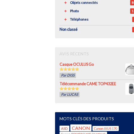
Objets connectés
8
Photo
1
Téléphones
Non classé
AVIS RÉCENTS
Casque OCULUS Go
5
out of 5
Par DISS
Télécommande CAME TOP432EE
5
out of 5
Par LUCAS
MOTS CLÉS DES PRODUITS
CANON
ASD
Canon IXUS 170