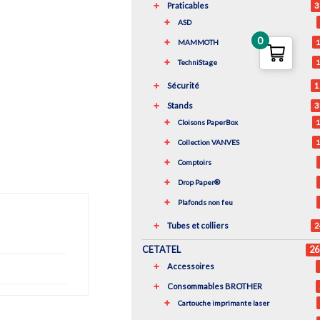
Praticables
3
ASD
0
MAMMOTH
1
TechniStage
1
Sécurité
1
Stands
3
Cloisons PaperBox
1
Collection VANVES
1
Comptoirs
Drop Paper®
Plafonds non feu
Tubes et colliers
2
CETATEL
26
Accessoires
Consommables BROTHER
Cartouche imprimante laser