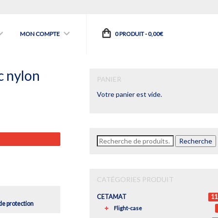
MON COMPTE
0 PRODUIT -
0,00
€
c nylon
PANIER
Votre panier est vide.
Recherche
Recherche
pour :
CATÉGORIES PRODUIT
CETAMAT
11
de protection
Flight-case