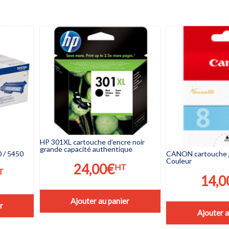
HP 301XL cartouche d’encre noir
grande capacité authentique
 / 5450
CANON cartouche je
Couleur
24,00
€
HT
T
14,0
Ajouter au panier
r
Ajouter a