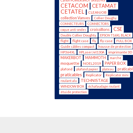
Canon POWERSHOT SX610 HS
CETACOM
CETAMAT
CETATEL
CLEANJOB
collection Vanves
Collier Doughy
CONNECTEURS
CONNECTORS
CSE
croissillons
coque anti-ondes
Double Collier Doughty
EPSON T16XL BLACK
flight case
fly-case
flight
fly
FULL BOX
Guide câbles compact
housse de protection
imprimante 3D
HP364XL
HPLaserJet130A
MAKERBOT
MAMMOTH
marche
moquette
PAPER BOX
NOEL2019
praticab
plafond
plafond papier
plateau
praticables
Replicator
Replicator mini
TECHNISTAGE
roulant alu
WINDOW BOX
échafaudage roulant
étui de protection