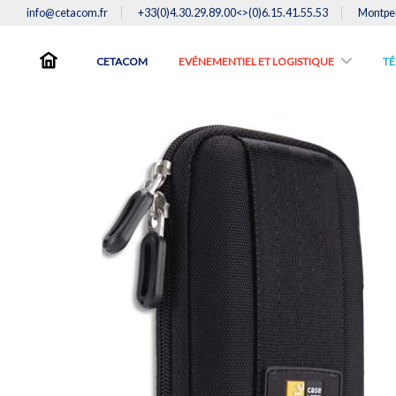
info@cetacom.fr
+33(0)4.30.29.89.00<>(0)6.15.41.55.53
Montpel
CETACOM
EVÉNEMENTIEL ET LOGISTIQUE
TE