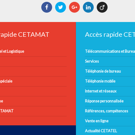
Facebook
Twitter
Google+
LinkedIn
Viadeo
 rapide CETAMAT
Accès rapide C
l et Logistique
Télécommunications et Bure
Services
Téléphonie de bureau
péciale
Téléphonie mobile
Internet et réseaux
ne
Réponse personnalisée
CETAMAT
Références, compétences
Vente en ligne
Actualité CETATEL