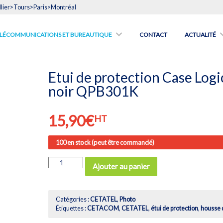
lier>Tours>Paris>Montréal
́LÉCOMMUNICATIONS ET BUREAUTIQUE
CONTACT
ACTUALITÉ
Etui de protection Case Logi
noir QPB301K
15,90
€
HT
100 en stock (peut être commandé)
quantité
Ajouter au panier
de
Etui
de
protection
Catégories :
CETATEL
,
Photo
Case
Étiquettes :
CETACOM
,
CETATEL
,
étui de protection
,
housse 
Logic