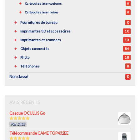
Cartouches laser couleurs
0
Cartouches laser noires
0
Fournitures de bureau
0
Imprimantes 3D et accessoires
10
Imprimantes et scanners
13
Objets connectés
84
Photo
18
Téléphones
8
Non classé
0
AVIS RÉCENTS
Casque OCULUS Go
5
out of 5
Par DISS
Télécommande CAME TOP432EE