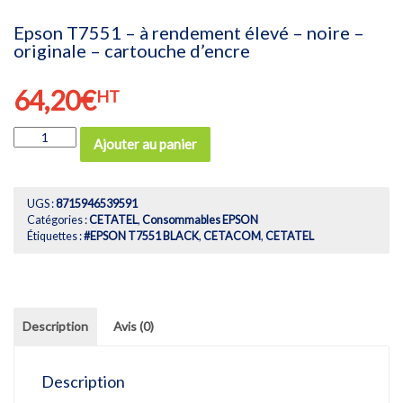
Epson T7551 – à rendement élevé – noire –
originale – cartouche d’encre
64,20
€
HT
quantité
Ajouter au panier
de
Epson
T7551
-
UGS :
8715946539591
à
Catégories :
CETATEL
,
Consommables EPSON
rendement
Étiquettes :
#EPSON T7551 BLACK
,
CETACOM
,
CETATEL
élevé
-
noire
-
originale
Description
Avis (0)
-
cartouche
d'encre
Description