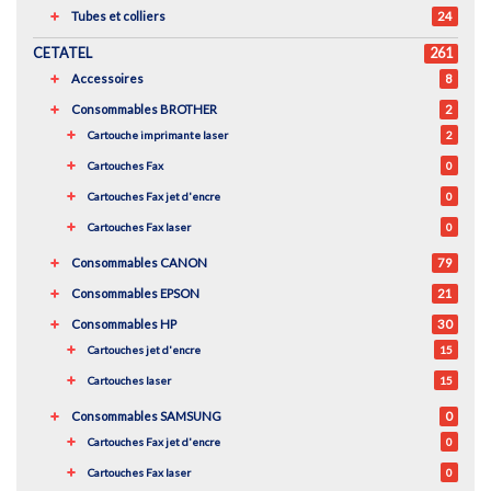
Tubes et colliers
24
CETATEL
261
Accessoires
8
Consommables BROTHER
2
Cartouche imprimante laser
2
Cartouches Fax
0
Cartouches Fax jet d'encre
0
Cartouches Fax laser
0
Consommables CANON
79
Consommables EPSON
21
Consommables HP
30
Cartouches jet d'encre
15
Cartouches laser
15
Consommables SAMSUNG
0
Cartouches Fax jet d'encre
0
Cartouches Fax laser
0