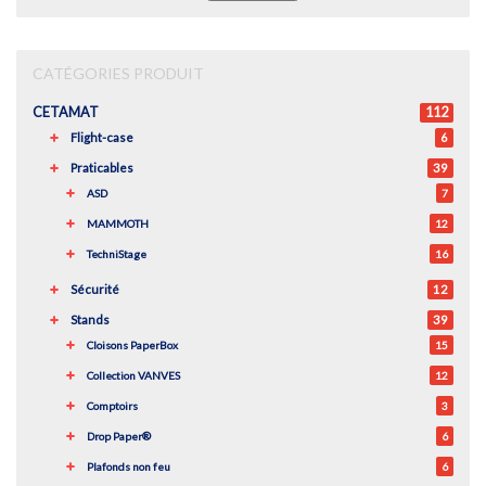
pour :
CATÉGORIES PRODUIT
CETAMAT
112
Flight-case
6
Praticables
39
ASD
7
MAMMOTH
12
TechniStage
16
Sécurité
12
Stands
39
Cloisons PaperBox
15
Collection VANVES
12
Comptoirs
3
Drop Paper®
6
Plafonds non feu
6