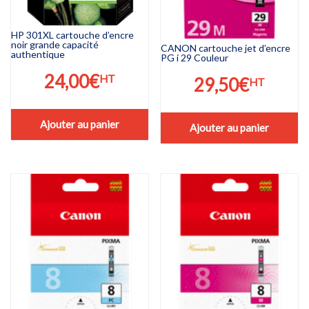
HP 301XL cartouche d’encre
noir grande capacité
CANON cartouche jet d’encre
authentique
PG i 29 Couleur
24,00
€
HT
29,50
€
HT
Ajouter au panier
Ajouter au panier