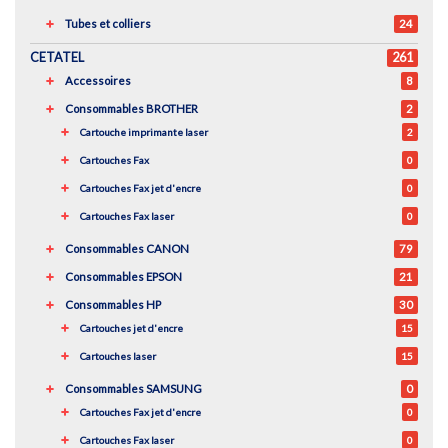
Tubes et colliers
24
CETATEL
261
Accessoires
8
Consommables BROTHER
2
Cartouche imprimante laser
2
Cartouches Fax
0
Cartouches Fax jet d'encre
0
Cartouches Fax laser
0
Consommables CANON
79
Consommables EPSON
21
Consommables HP
30
Cartouches jet d'encre
15
Cartouches laser
15
Consommables SAMSUNG
0
Cartouches Fax jet d'encre
0
Cartouches Fax laser
0