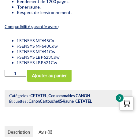
Rendement de 1200 pages.
Toner jaune.
Respect de l’environnement.
Compatibilité garantie avec
:
i-SENSYS MF645Cx
i-SENSYS MF643Cdw
i-SENSYS MF641Cw
i-SENSYS LBP623Cdw
i-SENSYS LBP621Cw
quantité
Ajouter au panier
de
Canon
cartouche
de
Catégories :
CETATEL
,
Consommables CANON
0
toner
Étiquettes :
CanonCartouche054jaune
,
CETATEL
054
jaune
Description
Avis (0)