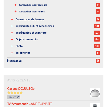
Cartouches laser couleurs
0
Cartouches laser noires
0
Fournitures de bureau
0
Imprimantes 3D et accessoires
10
Imprimantes et scanners
13
Objets connectés
84
Photo
18
Téléphones
8
Non classé
0
AVIS RÉCENTS
Casque OCULUS Go
5
out of 5
Par DISS
Télécommande CAME TOP432EE