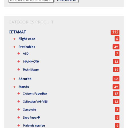
pour :
CATÉGORIES PRODUIT
CETAMAT
112
Flight-case
6
Praticables
39
ASD
7
MAMMOTH
12
TechniStage
16
Sécurité
12
Stands
39
Cloisons PaperBox
15
Collection VANVES
12
Comptoirs
3
Drop Paper®
6
Plafonds non feu
6