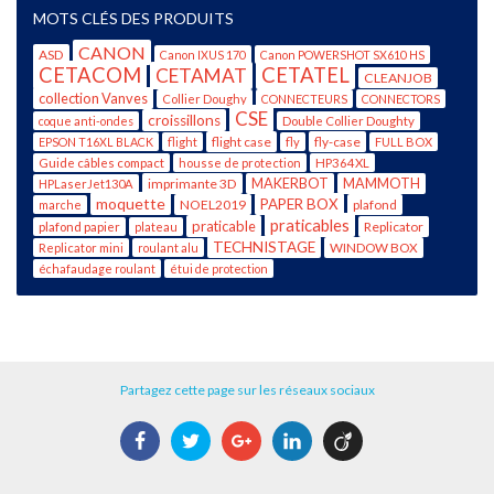
MOTS CLÉS DES PRODUITS
CANON
ASD
Canon IXUS 170
Canon POWERSHOT SX610 HS
CETACOM
CETATEL
CETAMAT
CLEANJOB
collection Vanves
Collier Doughy
CONNECTEURS
CONNECTORS
CSE
croissillons
coque anti-ondes
Double Collier Doughty
flight case
fly-case
EPSON T16XL BLACK
flight
fly
FULL BOX
Guide câbles compact
housse de protection
HP364XL
imprimante 3D
MAKERBOT
MAMMOTH
HPLaserJet130A
moquette
PAPER BOX
NOEL2019
plafond
marche
praticables
praticable
Replicator
plafond papier
plateau
TECHNISTAGE
WINDOW BOX
Replicator mini
roulant alu
échafaudage roulant
étui de protection
Partagez cette page sur les réseaux sociaux
Facebook
Twitter
Google+
LinkedIn
Viadeo