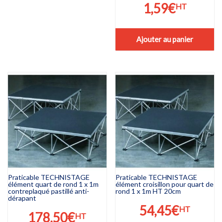
1,59
€
HT
Ajouter au panier
Praticable TECHNISTAGE
Praticable TECHNISTAGE
élément quart de rond 1 x 1m
élément croisillon pour quart de
contreplaqué pastillé anti-
rond 1 x 1m HT 20cm
dérapant
54,45
€
HT
178,50
€
HT