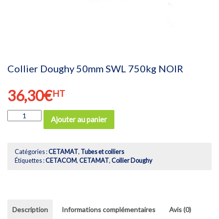
Collier Doughy 50mm SWL 750kg NOIR
36,30
€
HT
quantité
Ajouter au panier
de
Collier
Doughy
50mm
Catégories :
CETAMAT
,
Tubes et colliers
SWL
Étiquettes :
CETACOM
,
CETAMAT
,
Collier Doughy
750kg
NOIR
Description
Informations complémentaires
Avis (0)