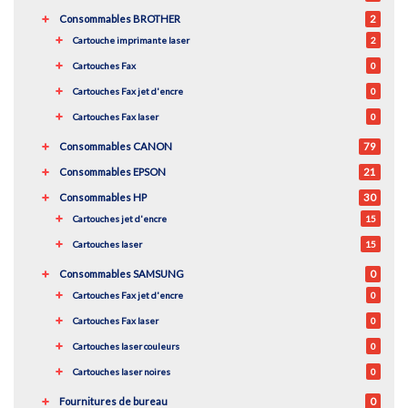
Consommables BROTHER
2
Cartouche imprimante laser
2
Cartouches Fax
0
Cartouches Fax jet d'encre
0
Cartouches Fax laser
0
Consommables CANON
79
Consommables EPSON
21
Consommables HP
30
Cartouches jet d'encre
15
Cartouches laser
15
Consommables SAMSUNG
0
Cartouches Fax jet d'encre
0
Cartouches Fax laser
0
Cartouches laser couleurs
0
Cartouches laser noires
0
Fournitures de bureau
0