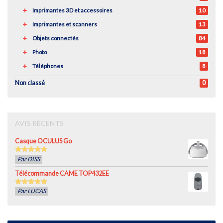
Imprimantes 3D et accessoires
10
Imprimantes et scanners
13
Objets connectés
84
Photo
18
Téléphones
8
Non classé
0
AVIS RÉCENTS
Casque OCULUS Go
5
out of 5
Par DISS
Télécommande CAME TOP432EE
5
out of 5
Par LUCAS