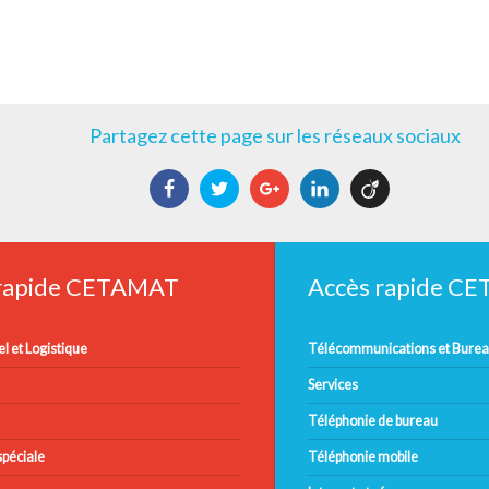
Partagez cette page sur les réseaux sociaux
Facebook
Twitter
Google+
LinkedIn
Viadeo
 rapide CETAMAT
Accès rapide C
l et Logistique
Télécommunications et Bure
Services
Téléphonie de bureau
péciale
Téléphonie mobile