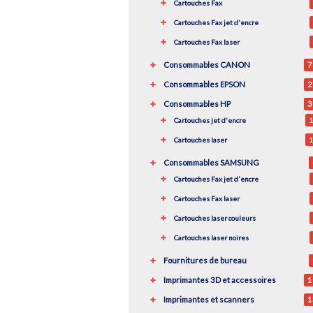
Cartouches Fax
Cartouches Fax jet d'encre
Cartouches Fax laser
Consommables CANON
7
Consommables EPSON
2
Consommables HP
3
Cartouches jet d'encre
1
Cartouches laser
1
Consommables SAMSUNG
Cartouches Fax jet d'encre
Cartouches Fax laser
Cartouches laser couleurs
Cartouches laser noires
Fournitures de bureau
Imprimantes 3D et accessoires
1
Imprimantes et scanners
1