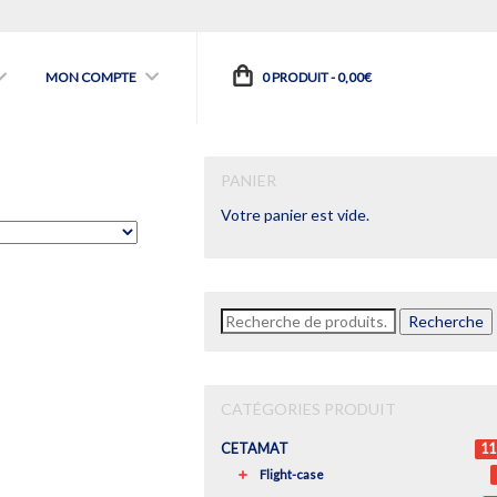
MON COMPTE
0 PRODUIT -
0,00
€
PANIER
Votre panier est vide.
Recherche
Recherche
pour :
CATÉGORIES PRODUIT
CETAMAT
11
Flight-case