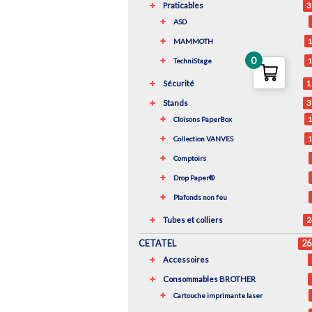
Praticables
3
ASD
MAMMOTH
1
0
TechniStage
1
Sécurité
1
Stands
3
Cloisons PaperBox
1
Collection VANVES
1
Comptoirs
Drop Paper®
Plafonds non feu
Tubes et colliers
2
CETATEL
26
Accessoires
Consommables BROTHER
Cartouche imprimante laser