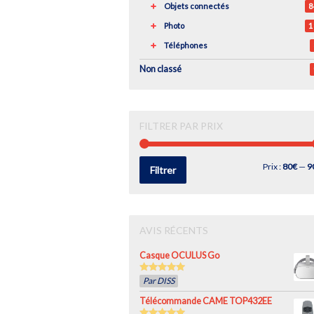
Objets connectés
8
Photo
1
Téléphones
Non classé
FILTRER PAR PRIX
Prix
Prix
Prix :
80€
—
9
Filtrer
min
max
AVIS RÉCENTS
Casque OCULUS Go
5
out of 5
Par DISS
Télécommande CAME TOP432EE