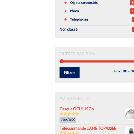
Objets connectés
8
Photo
1
Téléphones
Non classé
FILTRER PAR PRIX
Prix
Prix
Prix :
0€
—
1
Filtrer
min
max
AVIS RÉCENTS
Casque OCULUS Go
5
out of 5
Par DISS
Télécommande CAME TOP432EE