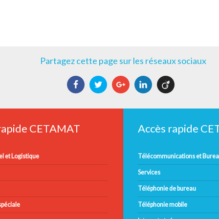
Partagez cette page sur les réseaux sociaux
Facebook
Twitter
Google+
LinkedIn
Viadeo
 rapide CETAMAT
Accès rapide C
l et Logistique
Télécommunications et Bure
Services
Téléphonie de bureau
péciale
Téléphonie mobile