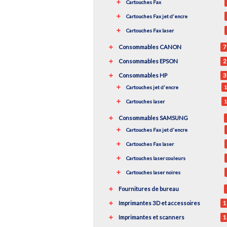
Cartouches Fax
Cartouches Fax jet d'encre
Cartouches Fax laser
Consommables CANON
7
Consommables EPSON
2
Consommables HP
3
Cartouches jet d'encre
1
Cartouches laser
1
Consommables SAMSUNG
Cartouches Fax jet d'encre
Cartouches Fax laser
Cartouches laser couleurs
Cartouches laser noires
Fournitures de bureau
Imprimantes 3D et accessoires
1
Imprimantes et scanners
1