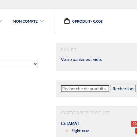
MON COMPTE
0 PRODUIT -
0,00
€
PANIER
Votre panier est vide.
Recherche
Recherche
pour :
CATÉGORIES PRODUIT
CETAMAT
11
Flight-case