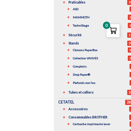
Praticables
3
ASD
MAMMOTH
1
0
TechniStage
1
Sécurité
1
Stands
3
Cloisons PaperBox
1
Collection VANVES
1
Comptoirs
Drop Paper®
Plafonds non feu
Tubes et colliers
2
CETATEL
26
Accessoires
Consommables BROTHER
Cartouche imprimante laser