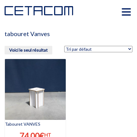
tabouret Vanves
Voici le seul résultat
Tabouret VANVES
74,00
€
HT