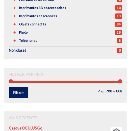
Imprimantes 3D et accessoires
10
Imprimantes et scanners
13
Objets connectés
84
Photo
18
Téléphones
8
Non classé
0
FILTRER PAR PRIX
Prix
Prix
Prix :
70€
—
80€
Filtrer
min
max
AVIS RÉCENTS
Casque OCULUS Go