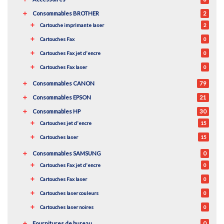
Consommables BROTHER
2
Cartouche imprimante laser
2
Cartouches Fax
0
Cartouches Fax jet d'encre
0
Cartouches Fax laser
0
Consommables CANON
79
Consommables EPSON
21
Consommables HP
30
Cartouches jet d'encre
15
Cartouches laser
15
Consommables SAMSUNG
0
Cartouches Fax jet d'encre
0
Cartouches Fax laser
0
Cartouches laser couleurs
0
Cartouches laser noires
0
Fournitures de bureau
0