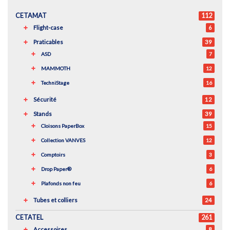
CETAMAT
112
Flight-case
6
Praticables
39
ASD
7
MAMMOTH
12
TechniStage
16
Sécurité
12
Stands
39
Cloisons PaperBox
15
Collection VANVES
12
Comptoirs
3
Drop Paper®
6
Plafonds non feu
6
Tubes et colliers
24
CETATEL
261
Accessoires
8