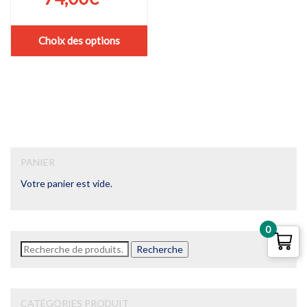
Choix des options
Ce
produit
a
plusieurs
variations.
Les
options
peuvent
être
PANIER
choisies
Votre panier est vide.
sur
la
page
du
0
produit
Recherche
Recherche
pour :
CATÉGORIES PRODUIT