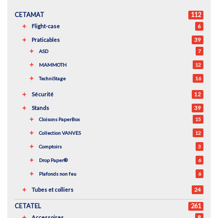
CETAMAT
112
Flight-case
6
Praticables
39
ASD
7
MAMMOTH
12
TechniStage
16
Sécurité
12
Stands
39
Cloisons PaperBox
15
Collection VANVES
12
Comptoirs
3
Drop Paper®
6
Plafonds non feu
6
Tubes et colliers
24
CETATEL
261
Accessoires
8