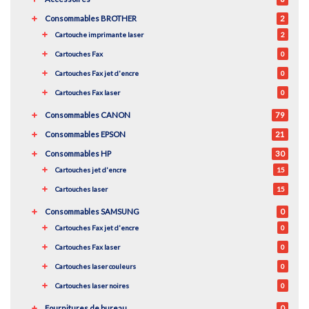
Consommables BROTHER
2
Cartouche imprimante laser
2
Cartouches Fax
0
Cartouches Fax jet d'encre
0
Cartouches Fax laser
0
Consommables CANON
79
Consommables EPSON
21
Consommables HP
30
Cartouches jet d'encre
15
Cartouches laser
15
Consommables SAMSUNG
0
Cartouches Fax jet d'encre
0
Cartouches Fax laser
0
Cartouches laser couleurs
0
Cartouches laser noires
0
Fournitures de bureau
0