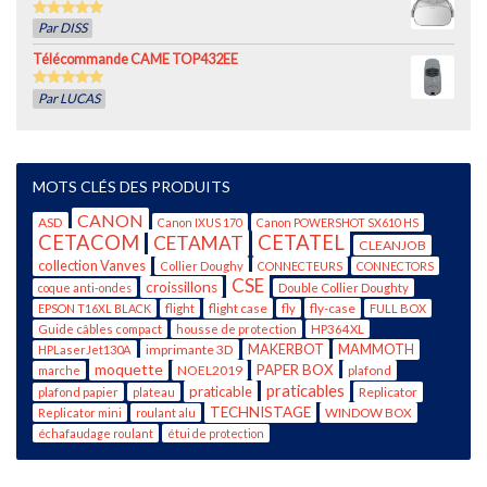
5
out of 5
Par DISS
Télécommande CAME TOP432EE
5
out of 5
Par LUCAS
MOTS CLÉS DES PRODUITS
CANON
ASD
Canon IXUS 170
Canon POWERSHOT SX610 HS
CETACOM
CETATEL
CETAMAT
CLEANJOB
collection Vanves
Collier Doughy
CONNECTEURS
CONNECTORS
CSE
croissillons
coque anti-ondes
Double Collier Doughty
flight case
fly-case
EPSON T16XL BLACK
flight
fly
FULL BOX
Guide câbles compact
housse de protection
HP364XL
imprimante 3D
MAKERBOT
MAMMOTH
HPLaserJet130A
moquette
PAPER BOX
NOEL2019
plafond
marche
praticables
praticable
Replicator
plafond papier
plateau
TECHNISTAGE
WINDOW BOX
Replicator mini
roulant alu
échafaudage roulant
étui de protection