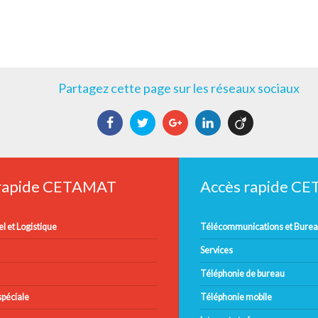
Partagez cette page sur les réseaux sociaux
Facebook
Twitter
Google+
LinkedIn
Viadeo
 rapide CETAMAT
Accès rapide C
l et Logistique
Télécommunications et Bure
Services
Téléphonie de bureau
péciale
Téléphonie mobile