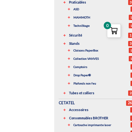
Praticables
3
ASD
MAMMOTH
1
0
TechniStage
1
Sécurité
1
Stands
3
Cloisons PaperBox
1
Collection VANVES
1
Comptoirs
Drop Paper®
Plafonds non feu
Tubes et colliers
2
CETATEL
26
Accessoires
Consommables BROTHER
Cartouche imprimante laser