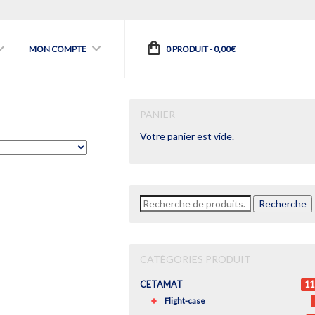
MON COMPTE
0 PRODUIT -
0,00
€
PANIER
Votre panier est vide.
Recherche
Recherche
pour :
CATÉGORIES PRODUIT
CETAMAT
11
Flight-case