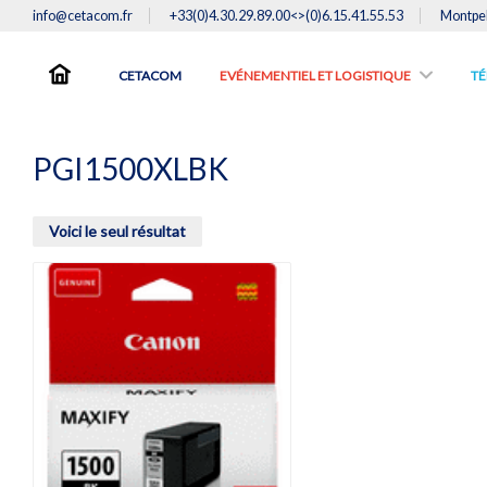
info@cetacom.fr
+33(0)4.30.29.89.00<>(0)6.15.41.55.53
Montpel
CETACOM
EVÉNEMENTIEL ET LOGISTIQUE
TE
PGI1500XLBK
Voici le seul résultat