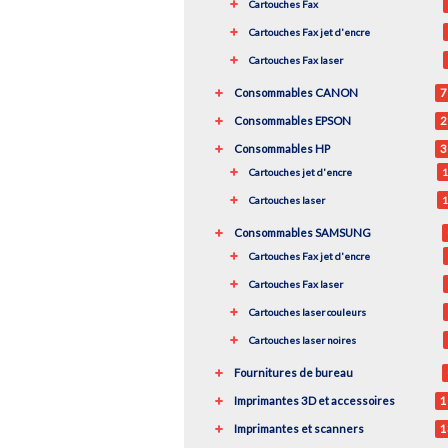
Cartouches Fax
Cartouches Fax jet d'encre
Cartouches Fax laser
Consommables CANON
7
Consommables EPSON
2
Consommables HP
3
Cartouches jet d'encre
1
Cartouches laser
1
Consommables SAMSUNG
Cartouches Fax jet d'encre
Cartouches Fax laser
Cartouches laser couleurs
Cartouches laser noires
Fournitures de bureau
Imprimantes 3D et accessoires
1
Imprimantes et scanners
1