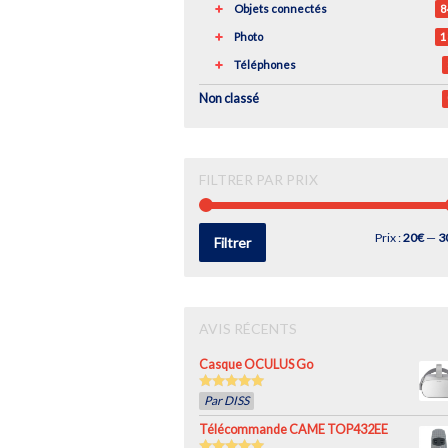
Objets connectés
8
Photo
1
Téléphones
Non classé
FILTRER PAR PRIX
Prix
Prix
Prix :
20€
—
3
Filtrer
min
max
AVIS RÉCENTS
Casque OCULUS Go
5
out of 5
Par DISS
Télécommande CAME TOP432EE