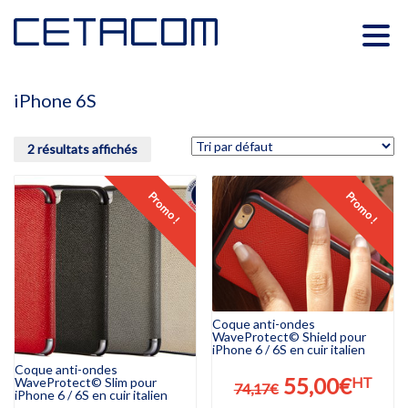
iPhone 6S
2 résultats affichés
Promo !
Promo !
Coque anti-ondes
WaveProtect© Shield pour
iPhone 6 / 6S en cuir italien
Coque anti-ondes
Le
Le
55,00
€
HT
WaveProtect© Slim pour
74,17
€
iPhone 6 / 6S en cuir italien