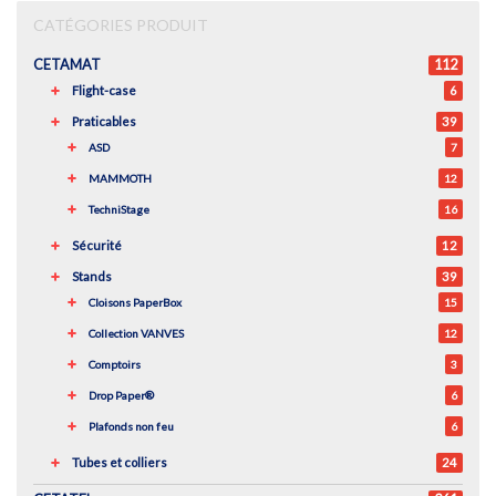
CATÉGORIES PRODUIT
CETAMAT
112
Flight-case
6
Praticables
39
ASD
7
MAMMOTH
12
TechniStage
16
Sécurité
12
Stands
39
Cloisons PaperBox
15
Collection VANVES
12
Comptoirs
3
Drop Paper®
6
Plafonds non feu
6
Tubes et colliers
24