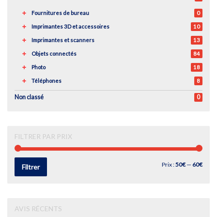
Fournitures de bureau
0
Imprimantes 3D et accessoires
10
Imprimantes et scanners
13
Objets connectés
84
Photo
18
Téléphones
8
Non classé
0
FILTRER PAR PRIX
Prix
Prix
Prix :
50€
—
60€
Filtrer
min
max
AVIS RÉCENTS