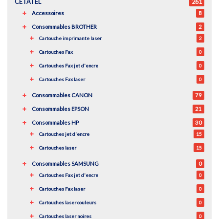
CETATEL
261
Accessoires
8
Consommables BROTHER
2
Cartouche imprimante laser
2
Cartouches Fax
0
Cartouches Fax jet d'encre
0
Cartouches Fax laser
0
Consommables CANON
79
Consommables EPSON
21
Consommables HP
30
Cartouches jet d'encre
15
Cartouches laser
15
Consommables SAMSUNG
0
Cartouches Fax jet d'encre
0
Cartouches Fax laser
0
Cartouches laser couleurs
0
Cartouches laser noires
0