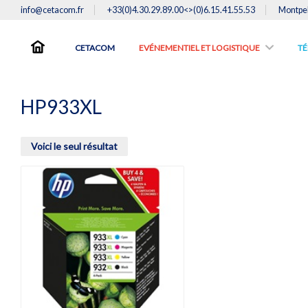
info@cetacom.fr
+33(0)4.30.29.89.00<>(0)6.15.41.55.53
Montpel
CETACOM
EVÉNEMENTIEL ET LOGISTIQUE
TE
HP933XL
Voici le seul résultat