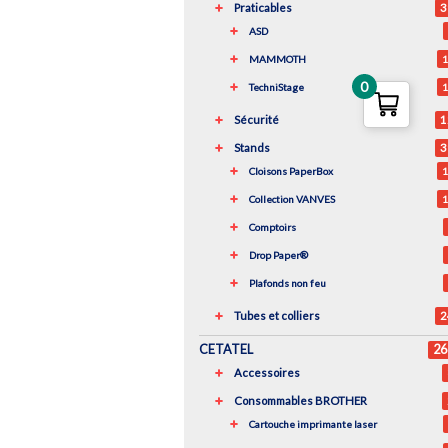
Praticables
3
ASD
MAMMOTH
1
0
TechniStage
1
Sécurité
1
Stands
3
Cloisons PaperBox
1
Collection VANVES
1
Comptoirs
Drop Paper®
Plafonds non feu
Tubes et colliers
2
CETATEL
26
Accessoires
Consommables BROTHER
Cartouche imprimante laser