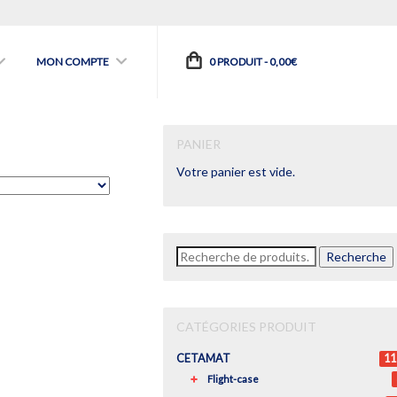
MON COMPTE
0 PRODUIT -
0,00
€
PANIER
Votre panier est vide.
Recherche
Recherche
pour :
CATÉGORIES PRODUIT
CETAMAT
11
Flight-case