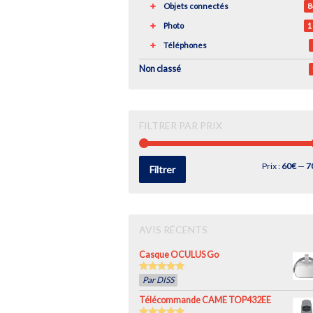
Objets connectés
8
Photo
1
Téléphones
Non classé
FILTRER PAR PRIX
Prix
Prix
Prix :
60€
—
7
Filtrer
min
max
AVIS RÉCENTS
Casque OCULUS Go
5
out of 5
Par DISS
Télécommande CAME TOP432EE