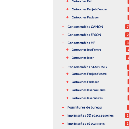
Cartouches Fax
Cartouches Fax jet d'encre
Cartouches Fax laser
Consommables CANON
7
Consommables EPSON
2
Consommables HP
3
Cartouches jet d'encre
1
Cartouches laser
1
Consommables SAMSUNG
Cartouches Fax jet d'encre
Cartouches Fax laser
Cartouches laser couleurs
Cartouches laser noires
Fournitures de bureau
Imprimantes 3D et accessoires
1
Imprimantes et scanners
1