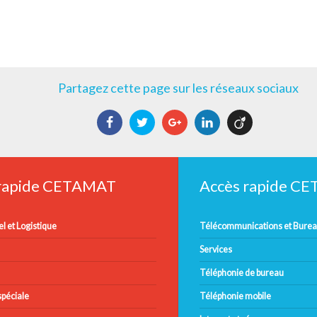
Partagez cette page sur les réseaux sociaux
Facebook
Twitter
Google+
LinkedIn
Viadeo
 rapide CETAMAT
Accès rapide C
l et Logistique
Télécommunications et Bure
Services
Téléphonie de bureau
péciale
Téléphonie mobile