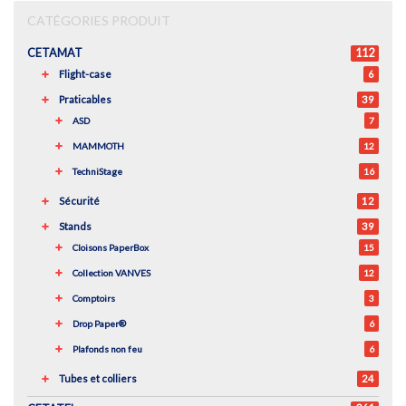
CATÉGORIES PRODUIT
CETAMAT
112
Flight-case
6
Praticables
39
ASD
7
MAMMOTH
12
TechniStage
16
Sécurité
12
Stands
39
Cloisons PaperBox
15
Collection VANVES
12
Comptoirs
3
Drop Paper®
6
Plafonds non feu
6
Tubes et colliers
24