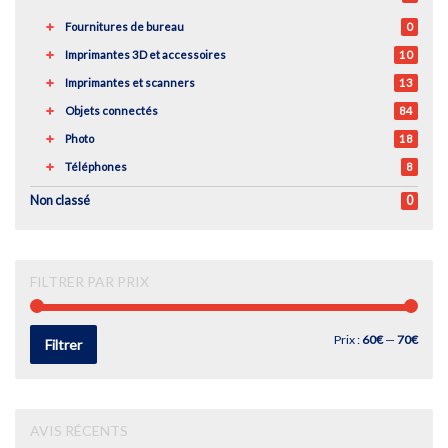
Fournitures de bureau
0
Imprimantes 3D et accessoires
10
Imprimantes et scanners
13
Objets connectés
84
Photo
18
Téléphones
8
Non classé
0
FILTRER PAR PRIX
Prix
Prix
Prix :
60€
—
70€
Filtrer
min
max
AVIS RÉCENTS