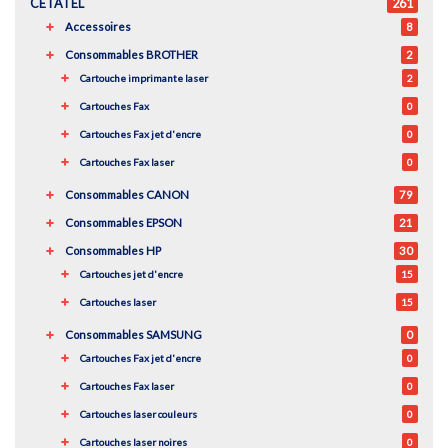
CETATEL
261
Accessoires
8
Consommables BROTHER
2
Cartouche imprimante laser
2
Cartouches Fax
0
Cartouches Fax jet d'encre
0
Cartouches Fax laser
0
Consommables CANON
79
Consommables EPSON
21
Consommables HP
30
Cartouches jet d'encre
15
Cartouches laser
15
Consommables SAMSUNG
0
Cartouches Fax jet d'encre
0
Cartouches Fax laser
0
Cartouches laser couleurs
0
Cartouches laser noires
0