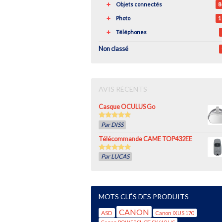
Objets connectés
8
Photo
1
Téléphones
Non classé
AVIS RÉCENTS
Casque OCULUS Go
5
out of 5
Par DISS
Télécommande CAME TOP432EE
5
out of 5
Par LUCAS
MOTS CLÉS DES PRODUITS
CANON
ASD
Canon IXUS 170