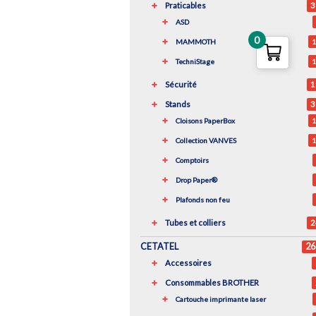
Praticables
3
ASD
0
MAMMOTH
1
TechniStage
1
Sécurité
1
Stands
3
Cloisons PaperBox
1
Collection VANVES
1
Comptoirs
Drop Paper®
Plafonds non feu
Tubes et colliers
2
CETATEL
26
Accessoires
Consommables BROTHER
Cartouche imprimante laser