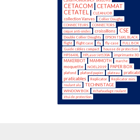
Canon POWERSHOT SX610 HS
CETACOM
CETAMAT
CETATEL
CLEANJOB
collection Vanves
Collier Doughy
CONNECTEURS
CONNECTORS
CSE
croissillons
coque anti-ondes
Double Collier Doughty
EPSON T16XL BLACK
flight case
fly-case
flight
fly
FULL BOX
Guide câbles compact
housse de protection
imprimante 3D
HP364XL
HPLaserJet130A
MAKERBOT
MAMMOTH
marche
moquette
PAPER BOX
NOEL2019
praticab
plafond
plafond papier
plateau
praticables
Replicator
Replicator mini
TECHNISTAGE
roulant alu
WINDOW BOX
échafaudage roulant
étui de protection