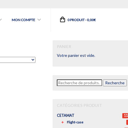
MON COMPTE
0 PRODUIT -
0,00
€
PANIER
Votre panier est vide.
Recherche
Recherche
pour :
CATÉGORIES PRODUIT
CETAMAT
11
Flight-case