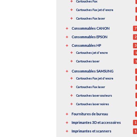
Cartouches Fax
Cartouches Fax jet d'encre
Cartouches Fax laser
Consommables CANON
7
Consommables EPSON
2
Consommables HP
3
Cartouches jet d'encre
1
Cartouches laser
1
Consommables SAMSUNG
Cartouches Fax jet d'encre
Cartouches Fax laser
Cartouches laser couleurs
Cartouches laser noires
Fournitures de bureau
Imprimantes 3D et accessoires
1
Imprimantes et scanners
1