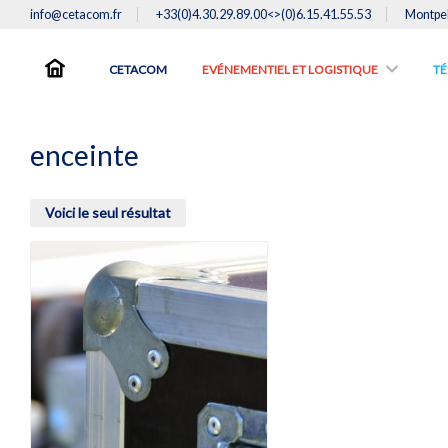
info@cetacom.fr
+33(0)4.30.29.89.00<>(0)6.15.41.55.53
Montpel
CETACOM
EVÉNEMENTIEL ET LOGISTIQUE
TE
enceinte
Voici le seul résultat