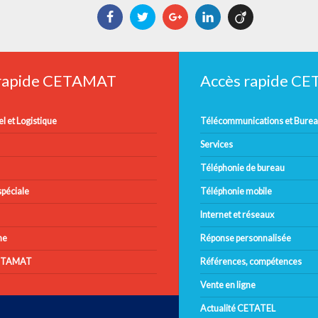
Facebook
Twitter
Google+
LinkedIn
Viadeo
 rapide CETAMAT
Accès rapide C
l et Logistique
Télécommunications et Bure
Services
Téléphonie de bureau
péciale
Téléphonie mobile
Internet et réseaux
ne
Réponse personnalisée
CETAMAT
Références, compétences
Vente en ligne
Actualité CETATEL