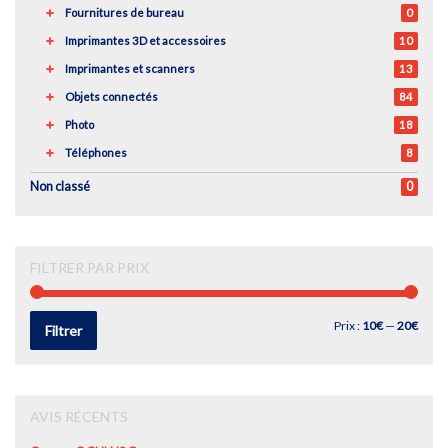
Fournitures de bureau
0
Imprimantes 3D et accessoires
10
Imprimantes et scanners
13
Objets connectés
84
Photo
18
Téléphones
8
Non classé
0
FILTRER PAR PRIX
Prix
Prix
Prix :
10€
—
20€
Filtrer
min
max
AVIS RÉCENTS