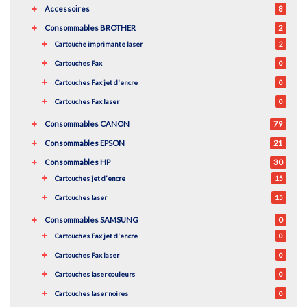
Accessoires
8
Consommables BROTHER
2
Cartouche imprimante laser
2
Cartouches Fax
0
Cartouches Fax jet d'encre
0
Cartouches Fax laser
0
Consommables CANON
79
Consommables EPSON
21
Consommables HP
30
Cartouches jet d'encre
15
Cartouches laser
15
Consommables SAMSUNG
0
Cartouches Fax jet d'encre
0
Cartouches Fax laser
0
Cartouches laser couleurs
0
Cartouches laser noires
0