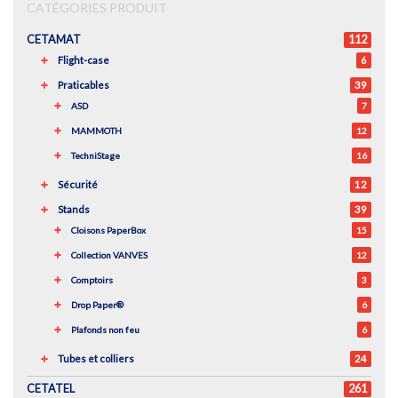
CATÉGORIES PRODUIT
CETAMAT
112
Flight-case
6
Praticables
39
ASD
7
MAMMOTH
12
TechniStage
16
Sécurité
12
Stands
39
Cloisons PaperBox
15
Collection VANVES
12
Comptoirs
3
Drop Paper®
6
Plafonds non feu
6
Tubes et colliers
24
CETATEL
261