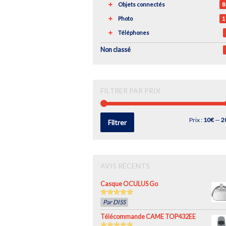
Objets connectés
8
Photo
1
Téléphones
Non classé
FILTRER PAR PRIX
Prix
Prix
Prix :
10€
—
2
Filtrer
min
max
AVIS RÉCENTS
Casque OCULUS Go
5
out of 5
Par DISS
Télécommande CAME TOP432EE