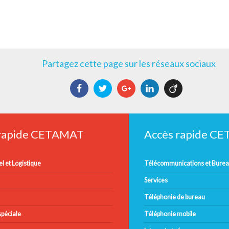
Partagez cette page sur les réseaux sociaux
Facebook
Twitter
Google+
LinkedIn
Viadeo
 rapide CETAMAT
Accès rapide C
l et Logistique
Télécommunications et Bure
Services
Téléphonie de bureau
péciale
Téléphonie mobile