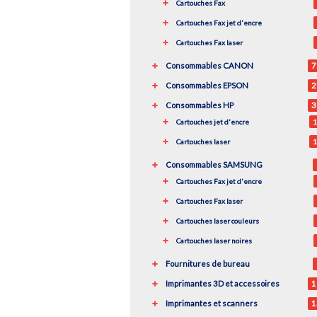
Cartouches Fax
Cartouches Fax jet d'encre
Cartouches Fax laser
Consommables CANON
7
Consommables EPSON
2
Consommables HP
3
Cartouches jet d'encre
1
Cartouches laser
1
Consommables SAMSUNG
Cartouches Fax jet d'encre
Cartouches Fax laser
Cartouches laser couleurs
Cartouches laser noires
Fournitures de bureau
Imprimantes 3D et accessoires
1
Imprimantes et scanners
1