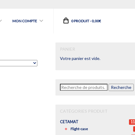
MON COMPTE
0 PRODUIT -
0,00
€
PANIER
Votre panier est vide.
Recherche
Recherche
pour :
CATÉGORIES PRODUIT
CETAMAT
11
Flight-case