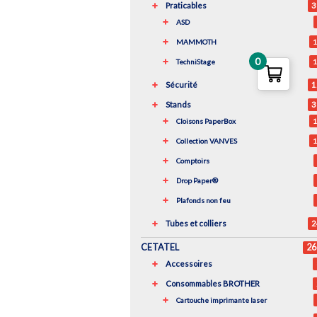
Praticables
3
ASD
MAMMOTH
1
0
TechniStage
1
Sécurité
1
Stands
3
Cloisons PaperBox
1
Collection VANVES
1
Comptoirs
Drop Paper®
Plafonds non feu
Tubes et colliers
2
CETATEL
26
Accessoires
Consommables BROTHER
Cartouche imprimante laser