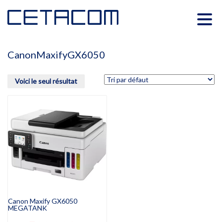
CanonMaxifyGX6050
Voici le seul résultat
Canon Maxify GX6050
MEGATANK