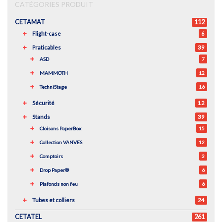
CATÉGORIES PRODUIT
CETAMAT
112
Flight-case
6
Praticables
39
ASD
7
MAMMOTH
12
TechniStage
16
Sécurité
12
Stands
39
Cloisons PaperBox
15
Collection VANVES
12
Comptoirs
3
Drop Paper®
6
Plafonds non feu
6
Tubes et colliers
24
CETATEL
261