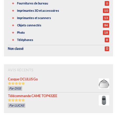
Fournitures de bureau
0
Imprimantes 3D et accessoires
10
Imprimantes et scanners
13
Objets connectés
84
Photo
18
Téléphones
8
Non classé
0
AVIS RÉCENTS
Casque OCULUS Go
5
out of 5
Par DISS
Télécommande CAME TOP432EE
5
out of 5
Par LUCAS