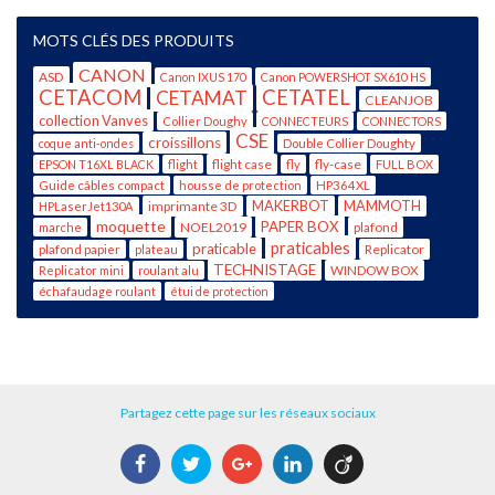
MOTS CLÉS DES PRODUITS
CANON
ASD
Canon IXUS 170
Canon POWERSHOT SX610 HS
CETACOM
CETATEL
CETAMAT
CLEANJOB
collection Vanves
Collier Doughy
CONNECTEURS
CONNECTORS
CSE
croissillons
coque anti-ondes
Double Collier Doughty
flight case
fly-case
EPSON T16XL BLACK
flight
fly
FULL BOX
Guide câbles compact
housse de protection
HP364XL
imprimante 3D
MAKERBOT
MAMMOTH
HPLaserJet130A
moquette
PAPER BOX
NOEL2019
plafond
marche
praticables
praticable
Replicator
plafond papier
plateau
TECHNISTAGE
WINDOW BOX
Replicator mini
roulant alu
échafaudage roulant
étui de protection
Partagez cette page sur les réseaux sociaux
Facebook
Twitter
Google+
LinkedIn
Viadeo