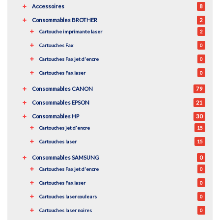
Accessoires
8
Consommables BROTHER
2
Cartouche imprimante laser
2
Cartouches Fax
0
Cartouches Fax jet d'encre
0
Cartouches Fax laser
0
Consommables CANON
79
Consommables EPSON
21
Consommables HP
30
Cartouches jet d'encre
15
Cartouches laser
15
Consommables SAMSUNG
0
Cartouches Fax jet d'encre
0
Cartouches Fax laser
0
Cartouches laser couleurs
0
Cartouches laser noires
0