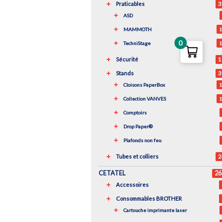
Praticables
3
ASD
MAMMOTH
1
0
TechniStage
1
Sécurité
1
Stands
3
Cloisons PaperBox
1
Collection VANVES
1
Comptoirs
Drop Paper®
Plafonds non feu
Tubes et colliers
2
CETATEL
26
Accessoires
Consommables BROTHER
Cartouche imprimante laser