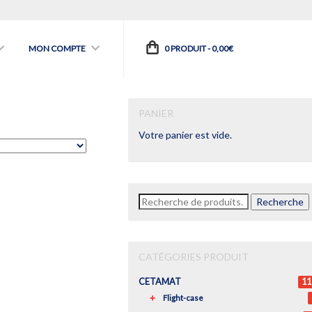
MON COMPTE
0 PRODUIT -
0,00
€
PANIER
Votre panier est vide.
Recherche
Recherche
pour :
CATÉGORIES PRODUIT
CETAMAT
11
Flight-case