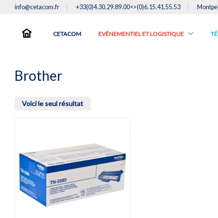
info@cetacom.fr
+33(0)4.30.29.89.00<>(0)6.15.41.55.53
Montpel
CETACOM
EVÉNEMENTIEL ET LOGISTIQUE
TE
Brother
Voici le seul résultat