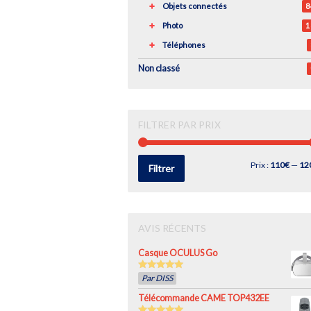
Objets connectés
8
Photo
1
Téléphones
Non classé
FILTRER PAR PRIX
Prix
Prix
Prix :
110€
—
12
Filtrer
min
max
AVIS RÉCENTS
Casque OCULUS Go
5
out of 5
Par DISS
Télécommande CAME TOP432EE