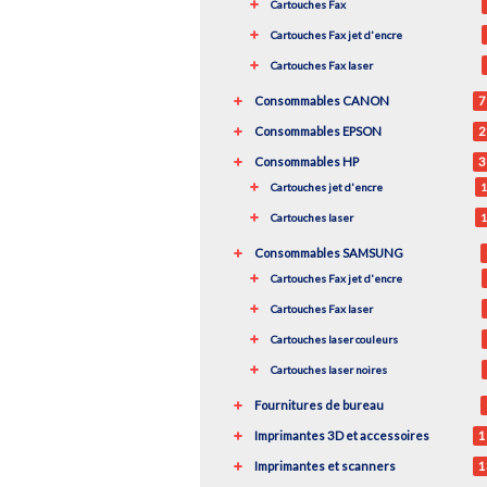
Cartouches Fax
Cartouches Fax jet d'encre
Cartouches Fax laser
Consommables CANON
7
Consommables EPSON
2
Consommables HP
3
Cartouches jet d'encre
1
Cartouches laser
1
Consommables SAMSUNG
Cartouches Fax jet d'encre
Cartouches Fax laser
Cartouches laser couleurs
Cartouches laser noires
Fournitures de bureau
Imprimantes 3D et accessoires
1
Imprimantes et scanners
1