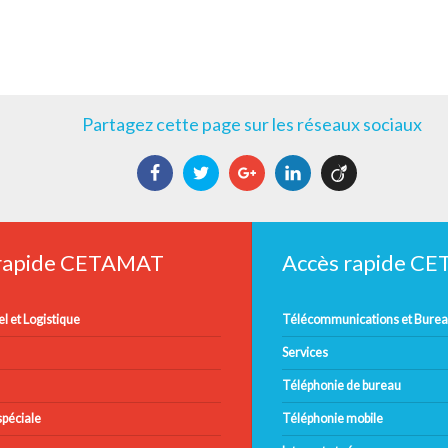
Partagez cette page sur les réseaux sociaux
Facebook
Twitter
Google+
LinkedIn
Viadeo
 rapide CETAMAT
Accès rapide C
l et Logistique
Télécommunications et Bure
Services
Téléphonie de bureau
péciale
Téléphonie mobile