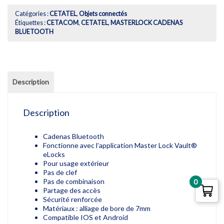
était :
est :
CONNECTE
140,79€.
126,71€.
D’EXTÉRIEUR
Catégories :
CETATEL
,
Objets connectés
MASTERLOCK
Étiquettes :
CETACOM
,
CETATEL
,
MASTERLOCK CADENAS
BLUETOOTH
BLUETOOTH
Description
Description
Cadenas Bluetooth
Fonctionne avec l’application Master Lock Vault®
eLocks
Pour usage extérieur
Pas de clef
Pas de combinaison
0
Partage des accès
Sécurité renforcée
Matériaux : alliage de bore de 7mm
Compatible IOS et Android