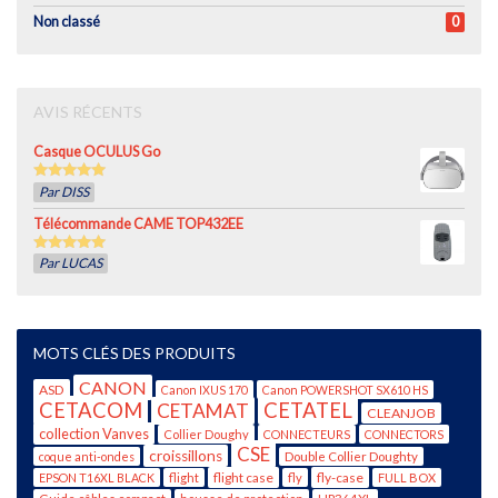
Non classé
0
AVIS RÉCENTS
Casque OCULUS Go
5
out of 5
Par DISS
Télécommande CAME TOP432EE
5
out of 5
Par LUCAS
MOTS CLÉS DES PRODUITS
CANON
ASD
Canon IXUS 170
Canon POWERSHOT SX610 HS
CETACOM
CETATEL
CETAMAT
CLEANJOB
collection Vanves
Collier Doughy
CONNECTEURS
CONNECTORS
CSE
croissillons
coque anti-ondes
Double Collier Doughty
flight case
fly-case
EPSON T16XL BLACK
flight
fly
FULL BOX