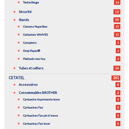
TechniStage
16
Sécurité
12
Stands
39
Cloisons PaperBox
15
Collection VANVES
12
Comptoirs
3
Drop Paper®
6
Plafonds non feu
6
Tubes et colliers
24
CETATEL
261
Accessoires
8
Consommables BROTHER
2
Cartouche imprimante laser
2
Cartouches Fax
0
Cartouches Fax jet d'encre
0
Cartouches Fax laser
0