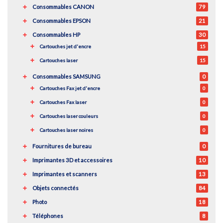
Consommables CANON
79
Consommables EPSON
21
Consommables HP
30
Cartouches jet d'encre
15
Cartouches laser
15
Consommables SAMSUNG
0
Cartouches Fax jet d'encre
0
Cartouches Fax laser
0
Cartouches laser couleurs
0
Cartouches laser noires
0
Fournitures de bureau
0
Imprimantes 3D et accessoires
10
Imprimantes et scanners
13
Objets connectés
84
Photo
18
Téléphones
8