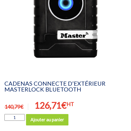
CADENAS CONNECTE D’EXTÉRIEUR
MASTERLOCK BLUETOOTH
Le
Le
126,71
€
HT
140,79
€
prix
prix
quantité
Ajouter au panier
initial
actuel
de
CADENAS