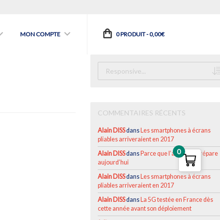
MON COMPTE
0 PRODUIT -
0,00
€
COMMENTAIRES RÉCENTS
Alain DISS
dans
Les smartphones à écrans
pliables arriveraient en 2017
0
Alain DISS
dans
Parce que l’avenir se prépare
aujourd’hui
Alain DISS
dans
Les smartphones à écrans
pliables arriveraient en 2017
Alain DISS
dans
La 5G testée en France dès
cette année avant son déploiement