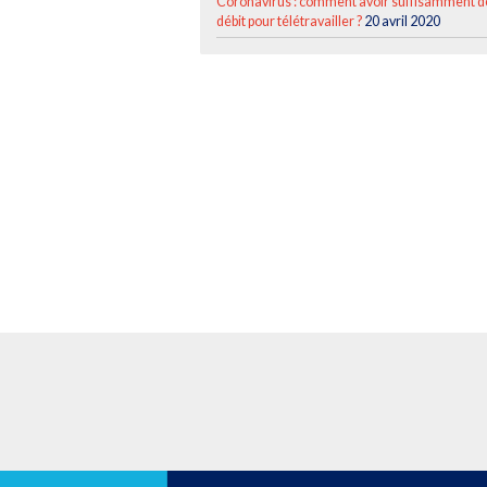
Coronavirus : comment avoir suffisamment d
débit pour télétravailler ?
20 avril 2020