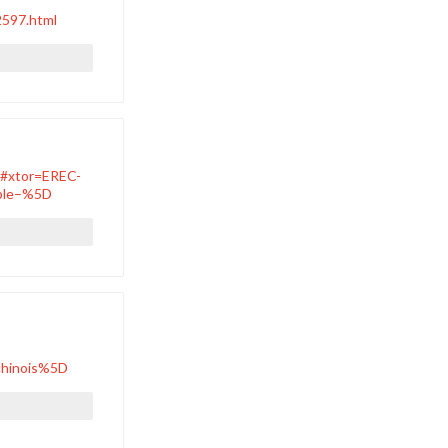
2597.html
/#xtor=EREC-
ble–%5D
chinois%5D