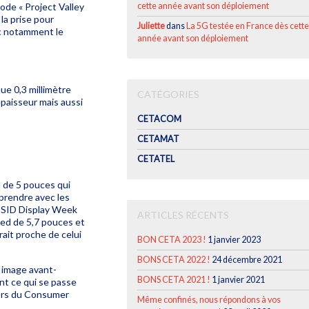
code «
Project Valley
cette année avant son déploiement
la prise pour
Juliette
dans
La 5G testée en France dès cette
vec notamment le
année avant son déploiement
ue 0,3 millimètre
CATÉGORIES
épaisseur mais aussi
CETACOM
CETAMAT
CETATEL
d de 5 pouces qui
prendre avec les
n SID Display Week
ARTICLES RÉCENTS
Oled de 5,7 pouces et
rait proche de celui
BON CETA 2023 !
1 janvier 2023
BONS CETA 2022 !
24 décembre 2021
 image avant-
BONS CETA 2021 !
1 janvier 2021
nt ce qui se passe
lors du Consumer
Même confinés, nous répondons à vos