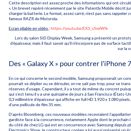
Cette description est assez proche des informations qui ont circu
». Un brevet repéré récemment par le site
Patently Mobile
décrit j
charger la batterie. Le format, assez carré, n’est pas sans rappeler 
fameux RAZR de Motorola.
Ecran pliable en vidéo
:
https://youtu.be/EX3_sSwiWIk
Lors du salon SID Display Week, Samsung a présenté un prototype 
d’épaisseur, mais il faut savoir qu’il n’incorpore pas de surface tac
sur la 
Des « Galaxy X » pour contrer l’iPhone 
En ce qui concerne le second modèle, Samsung proposerait un co
pourrait se déplier ou se dérouler, on ne sait pas trop, pour se tra
réserves d’usage. Cependant, il y a tout de même du concret puis
qui s’est tenu il y a une quinzaine de jours à San Francisco (États-
0,3 millimètre d’épaisseur qui affiche en full HD 1.920 x 1.080
pixels
d’une pellicule de film 35 mm.
D’après Bloomberg, ces nouveaux modèles recevraient l’appellation
gardiste face à la concurrence, notamment Apple dont le prochain
du côté de chez LG qui est en concurrence avec Samsung depuis pl
Electronics Show, le constructeur coréen a lui aussi présenté un
éc