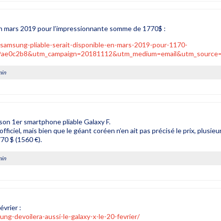
en mars 2019 pour l’impressionnante somme de 1770$ :
-samsung-pliable-serait-disponible-en-mars-2019-pour-1170-
f9ae0c2b8&utm_campaign=20181112&utm_medium=email&utm_source=n
min
on 1er smartphone pliable Galaxy F.
iciel, mais bien que le géant coréen n’en ait pas précisé le prix, plusie
70 $ (1560 €).
min
évrier :
g-devoilera-aussi-le-galaxy-x-le-20-fevrier/