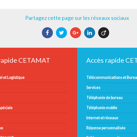
Partagez cette page sur les réseaux sociaux
Facebook
Twitter
Google+
LinkedIn
Viadeo
 rapide CETAMAT
Accès rapide C
l et Logistique
Télécommunications et Bure
Services
Téléphonie de bureau
péciale
Téléphonie mobile
Internet et réseaux
ne
Réponse personnalisée