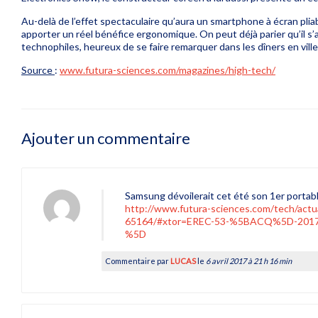
Au-delà de l’effet spectaculaire qu’aura un
smartphone
à écran plia
apporter un réel bénéfice ergonomique. On peut déjà parier qu’il s’
technophiles, heureux de se faire remarquer dans les dîners en ville
Source
:
www.futura-sciences.com/magazines/high-tech/
Ajouter un commentaire
Samsung dévoilerait cet été son 1er portable
http://www.futura-sciences.com/tech/actu
65164/#xtor=EREC-53-%5BACQ%5D-201704
%5D
Commentaire par
LUCAS
le
6 avril 2017 à 21 h 16 min