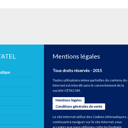
ETATEL
Mentions légales
Tous droits réservés - 2015
autique
Toutes utilisations même partielles du contenu du 
Internet est interdit sans le consentement de la
société CETACOM.
Mentions légales
Conditions générales de vente
Le site Internet utilise des Cookies informatiques,
continuant à naviguer sur le site Internet, vous
acceptez que nous utilisions cette technologie.