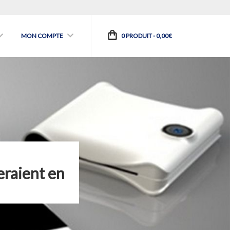
MON COMPTE
0 PRODUIT -
0,00
€
eraient en