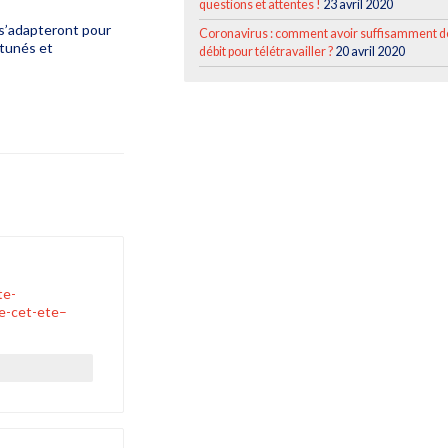
questions et attentes !
23 avril 2020
s s’adapteront pour
Coronavirus : comment avoir suffisamment d
rtunés et
débit pour télétravailler ?
20 avril 2020
te-
e-cet-ete–