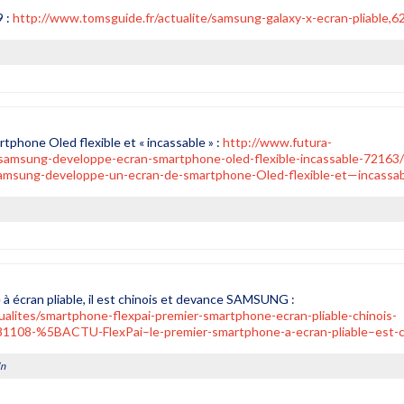
9 :
http://www.tomsguide.fr/actualite/samsung-galaxy-x-ecran-pliable,6
rtphone Oled flexible et « incassable » :
http://www.futura-
-samsung-developpe-ecran-smartphone-oled-flexible-incassable-72163
ng-developpe-un-ecran-de-smartphone-Oled-flexible-et—incassa
 à écran pliable, il est chinois et devance SAMSUNG :
alites/smartphone-flexpai-premier-smartphone-ecran-pliable-chinois-
08-%5BACTU-FlexPai–le-premier-smartphone-a-ecran-pliable–est-
in