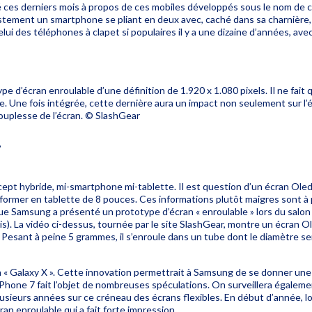
lé ces derniers mois à propos de ces mobiles développés sous le nom de 
ustement un
smartphone
se pliant en deux avec, caché dans sa charnière, 
celui des téléphones à clapet si populaires il y a une dizaine d’années, a
d’écran enroulable d’une définition de 1.920 x 1.080 pixels. Il ne fait q
tile. Une fois intégrée, cette dernière aura un impact non seulement sur l’
souplesse de l’écran. © SlashGear
7
ncept
hybride
, mi-smartphone mi-tablette. Il est question d’un écran Ole
nsformer en
tablette
de 8 pouces. Ces informations plutôt maigres sont à 
que Samsung a présenté un prototype d’
écran
« enroulable » lors du salo
Unis). La vidéo ci-dessus, tournée par le site SlashGear, montre un écran 
. Pesant à peine 5 grammes, il s’enroule dans un tube dont le diamètre se
 « Galaxy X ». Cette innovation permettrait à Samsung de se donner une
iPhone 7
fait l’objet de nombreuses spéculations. On surveillera égaleme
usieurs années sur ce créneau des écrans flexibles. En début d’année, 
ran enroulable
qui a fait forte impression.