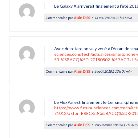
Le Galaxy X arriverait finalement à l’été 201
Commentaire par
Alain DISS
le
14 mai 2018 à 22 h 51 min
Avec du retard on va y venir à l’écran de sma
sciences.com/tech/actualites/smartphone
53-%5BACQ%5D-20180802-%5BACTU-Samsu
Commentaire par
Alain DISS
le
6 août 2018 à 13 h 04 min
Le FlexPai est finalement le 1er smartphone
https://www.futura-sciences.com/tech/actu
71012/#xtor=EREC-53-%5BACQ%5D-201811
Commentaire par
Alain DISS
le
9 novembre 2018 à 12 h 58 m