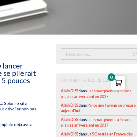
 lancer
se plierait
0
d 5 pouces
COMMENTAIRES RÉCENTS
Alain DISS
dans
Les smartphones à écrans
pliables arriveraient en 2017
 Selon le site
Alain DISS
dans
Parce que l’avenir se prépare
ur dévoiler non pas
aujourd’hui
Alain DISS
dans
Les smartphones à écrans
mploie déjà avec
pliables arriveraient en 2017
Alain DISS
dans
La 5G testée en France dès