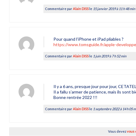
Commentaire par
Alain DISS
le
15 janvier 2019 à 11 h 48 min
Pour quand l’iPhone et iPad pliables ?
https://www.tomsguide.fr/apple-developper
Commentaire par
Alain DISS
le
1 juin 2019 à 7 h 52 min
Il y a 6 ans, presque jour pour jour, CETATE
Il a fallu s’armer de patience, mais ils sont b
Bonne rentrée 2022 !!!
Commentaire par
Alain DISS
le
1 septembre 2022 à 14 h 05 m
Vous devez
vous 