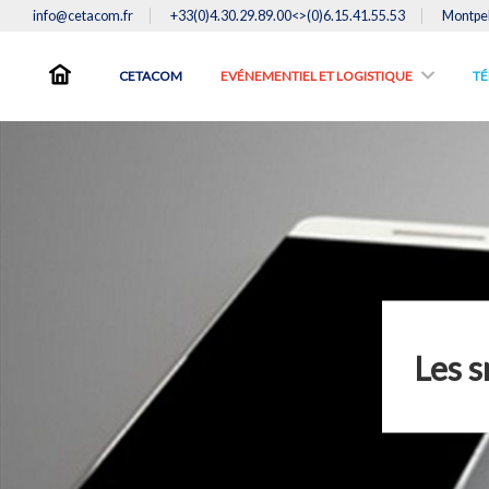
info@cetacom.fr
+33(0)4.30.29.89.00<>(0)6.15.41.55.53
Montpel
CETACOM
EVÉNEMENTIEL ET LOGISTIQUE
TE
Les s