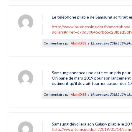
Le téléphone pliable de Samsung sortirait 
http://www.businessinsider.fr/smartphone
dollars#nlref=c70d308456fb65c20fbad5d
Commentaire par
Alain DISS
le
12 novembre 2018 à 18 h 24 
Samsung annonce une date et un prix pour s
On parle de mars 2019 pour son lancement off
estiment qu’il devrait tourner autour des 17
Commentaire par
Alain DISS
le
19 novembre 2018 à 12 h 43 
Samsung dévoilera son Galaxy pliable le 20 f
http://www.tomsguide.fr/2019/01/14/samsun