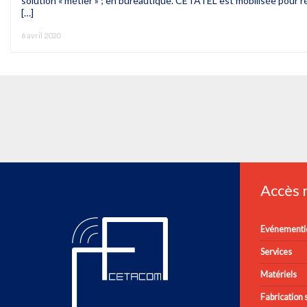
solution « métier » ; en bureautique. CETATEL est mobilisée pour ré
[…]
6 avril 2020
Accès
Evénementie
Services
Matériels
Fabrication s