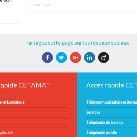
fléchir
3 avril 2020
Partagez cette page sur les réseaux sociaux
Facebook
Twitter
Google+
LinkedIn
Viadeo
 rapide CETAMAT
Accès rapide C
l et Logistique
Télécommunications et Bure
Services
Téléphonie de bureau
péciale
Téléphonie mobile