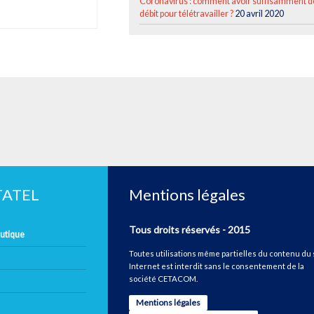
Coronavirus : comment avoir suffisamment d
débit pour télétravailler ?
20 avril 2020
ETATEL
Mentions légales
Tous droits réservés - 2015
autique
Toutes utilisations même partielles du contenu du 
Internet est interdit sans le consentement de la
société CETACOM.
Mentions légales