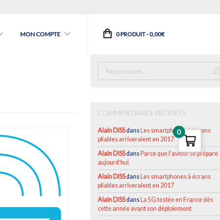
MON COMPTE
0 PRODUIT -
0,00
€
COMMENTAIRES RÉCENTS
Alain DISS
dans
Les smartphones à écrans
0
pliables arriveraient en 2017
Alain DISS
dans
Parce que l’avenir se prépare
aujourd’hui
Alain DISS
dans
Les smartphones à écrans
pliables arriveraient en 2017
Alain DISS
dans
La 5G testée en France dès
cette année avant son déploiement