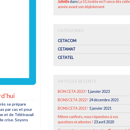
Juliette
dans
La 5G testée en France dès cette
année avant son déploiement
CATÉGORIES
CETACOM
CETAMAT
CETATEL
ARTICLES RÉCENTS
BON CETA 2023 !
1 janvier 2023
rd’hui
BONS CETA 2022 !
24 décembre 2021
Après se prépare
BONS CETA 2021 !
1 janvier 2021
as par cas et pour
e et de Télétravail
Même confinés, nous répondons à vos
de crise. Soyons
questions et attentes !
23 avril 2020