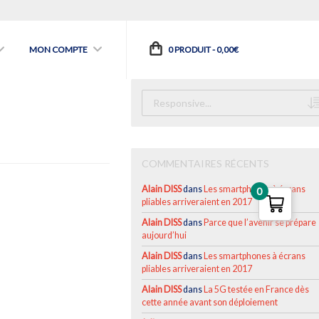
MON COMPTE
0 PRODUIT -
0,00
€
COMMENTAIRES RÉCENTS
Alain DISS
dans
Les smartphones à écrans
0
pliables arriveraient en 2017
Alain DISS
dans
Parce que l’avenir se prépare
aujourd’hui
Alain DISS
dans
Les smartphones à écrans
pliables arriveraient en 2017
Alain DISS
dans
La 5G testée en France dès
cette année avant son déploiement