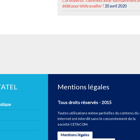
Coronavirus : comment avoir suffisamment d
débit pour télétravailler ?
20 avril 2020
ETATEL
Mentions légales
Tous droits réservés - 2015
autique
Toutes utilisations même partielles du contenu du 
Internet est interdit sans le consentement de la
société CETACOM.
Mentions légales