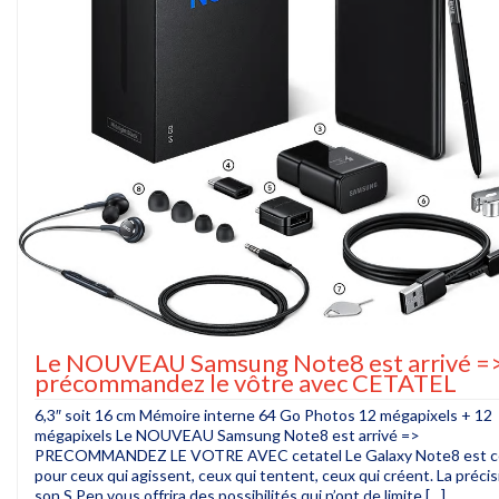
Le NOUVEAU Samsung Note8 est arrivé =
précommandez le vôtre avec CETATEL
6,3″ soit 16 cm Mémoire interne 64 Go Photos 12 mégapixels + 12
mégapixels Le NOUVEAU Samsung Note8 est arrivé =>
PRECOMMANDEZ LE VOTRE AVEC cetatel Le Galaxy Note8 est 
pour ceux qui agissent, ceux qui tentent, ceux qui créent. La préci
son S Pen vous offrira des possibilités qui n’ont de limite […]