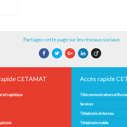
Partagez cette page sur les réseaux sociaux
Facebook
Twitter
Google+
LinkedIn
Viadeo
 rapide CETAMAT
Accès rapide C
l et Logistique
Télécommunications et Bure
Services
Téléphonie de bureau
péciale
Téléphonie mobile