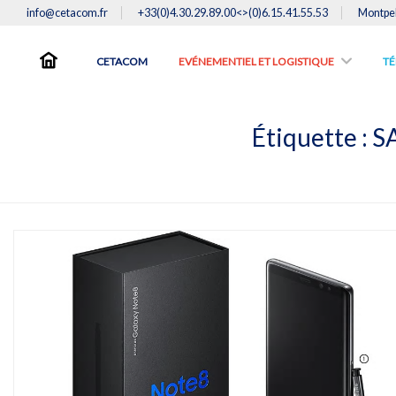
info@cetacom.fr
+33(0)4.30.29.89.00<>(0)6.15.41.55.53
Montpel
CETACOM
EVÉNEMENTIEL ET LOGISTIQUE
TE
Étiquette :
S