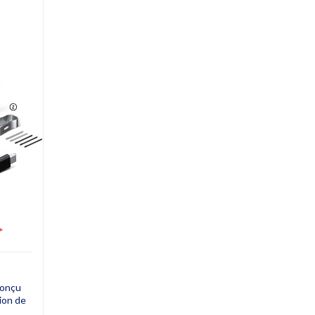
>
conçu
sion de