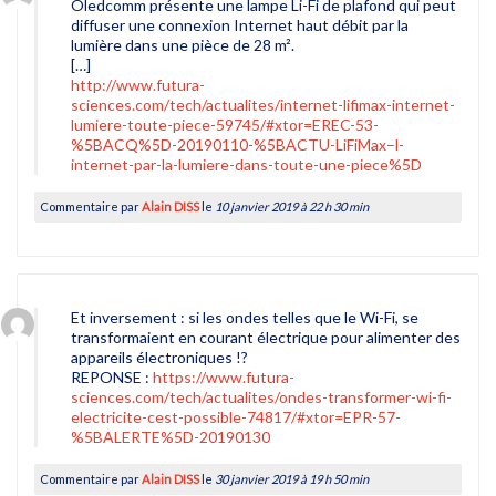
Oledcomm présente une lampe Li-Fi de plafond qui peut
diffuser une connexion Internet haut débit par la
lumière dans une pièce de 28 m².
[…]
http://www.futura-
sciences.com/tech/actualites/internet-lifimax-internet-
lumiere-toute-piece-59745/#xtor=EREC-53-
%5BACQ%5D-20190110-%5BACTU-LiFiMax–l-
internet-par-la-lumiere-dans-toute-une-piece%5D
Commentaire par
Alain DISS
le
10 janvier 2019 à 22 h 30 min
Et inversement : si les ondes telles que le Wi-Fi, se
transformaient en courant électrique pour alimenter des
appareils électroniques !?
REPONSE :
https://www.futura-
sciences.com/tech/actualites/ondes-transformer-wi-fi-
electricite-cest-possible-74817/#xtor=EPR-57-
%5BALERTE%5D-20190130
Commentaire par
Alain DISS
le
30 janvier 2019 à 19 h 50 min