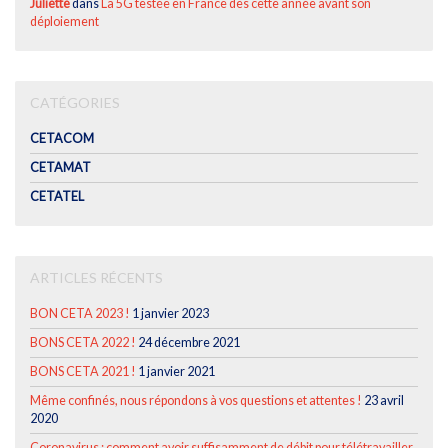
Juliette
dans
La 5G testée en France dès cette année avant son
déploiement
CATÉGORIES
CETACOM
CETAMAT
CETATEL
ARTICLES RÉCENTS
BON CETA 2023 !
1 janvier 2023
BONS CETA 2022 !
24 décembre 2021
BONS CETA 2021 !
1 janvier 2021
Même confinés, nous répondons à vos questions et attentes !
23 avril
2020
Coronavirus : comment avoir suffisamment de débit pour télétravailler