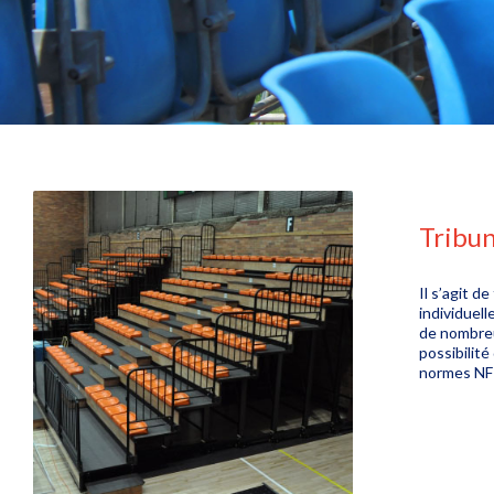
Tribun
Il s’agit d
individuell
de nombreus
possibilite
normes NF