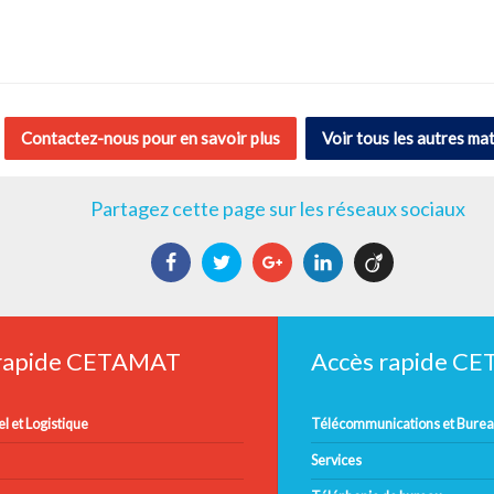
Contactez-nous pour en savoir plus
Voir tous les autres mat
Partagez cette page sur les réseaux sociaux
Facebook
Twitter
Google+
LinkedIn
Viadeo
 rapide CETAMAT
Accès rapide C
l et Logistique
Télécommunications et Bure
Services