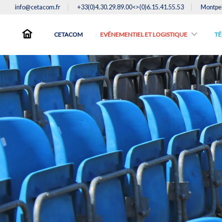
info@cetacom.fr
+33(0)4.30.29.89.00<>(0)6.15.41.55.53
Montpel
CETACOM
EVÉNEMENTIEL ET LOGISTIQUE
TE