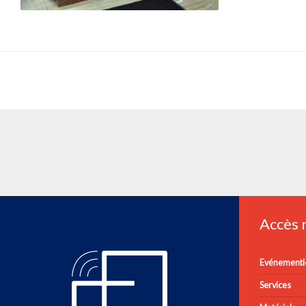
Accès
Evénementie
Services