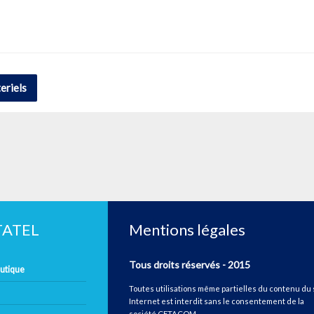
eriels
ETATEL
Mentions légales
Tous droits réservés - 2015
autique
Toutes utilisations même partielles du contenu du 
Internet est interdit sans le consentement de la
société CETACOM.